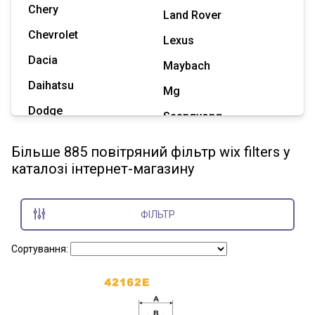
Chery
Land Rover
Chevrolet
Lexus
Dacia
Maybach
Daihatsu
Mg
Dodge
Ssangyong
Geely
Subaru
Більше 885 повітряний фільтр wix filters у
Great Wall
каталозі інтернет-магазину
Tesla
Haval
Zaz
Hummer
ФІЛЬТР
Показати всі марки
Сортування: