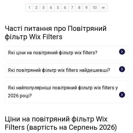
1
2
3
4
5
6
7
8
9
10
⇛
Часті питання про Повітряний
фільтр Wix Filters
Які ціни на повітряний фільтр wix filters?
Які повітряний фільтр wix filters найдешевші?
Повітряний фільтр WA6176 WIX FILTERS
Які найпопулярніші повітряний фільтр wix filters у
2026 році?
Повітряний фільтр WA6186 WIX FILTERS
Повітряний фільтр WA6238 WIX FILTERS
Повітряний фільтр WA6202 WIX FILTERS
Повітряний фільтр WA6501 WIX FILTERS
Ціни на повітряний фільтр Wix
Повітряний фільтр WA6705 WIX FILTERS
Filters (вартість на Серпень 2026)
Повітряний фільтр WA9597 WIX FILTERS