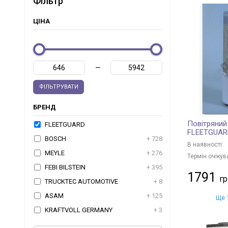
Фільтр
ЦІНА
—
ФІЛЬТРУВАТИ
БРЕНД
Повітряний
FLEETGUARD
FLEETGUAR
BOSCH
+ 728
В наявності:
MEYLE
+ 276
Термін очікув
FEBI BILSTEIN
+ 395
1791
TRUCKTEC AUTOMOTIVE
+ 8
ASAM
+ 125
Ще 1
KRAFTVOLL GERMANY
+ 3
JP GROUP
+ 47