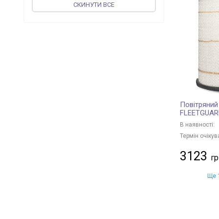
СКИНУТИ ВСЕ
vika
+ 63
DPA
+ 2
TOPRAN
+ 6
PROFIT
+ 267
MAGNETI MARELLI
+ 25
MEAT & DORIA
+ 217
ASHIKA
+ 185
Повітряний
JAPKO
+ 200
FLEETGUAR
METZGER
+ 1
В наявності:
UFI
+ 338
Термін очікув
CONTINENTAL
+ 1
3123
WIX FILTERS
+ 885
CORTECO
+ 5
Ще 1
KOLBENSCHMIDT
+ 160
VALEO
+ 128
MFILTER
+ 251