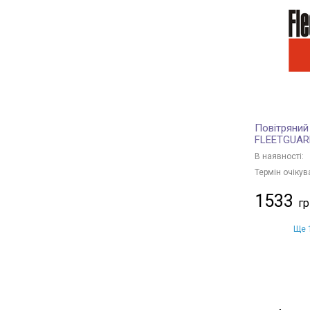
JS ASAKASHI
+ 63
PURFLUX
+ 553
DENCKERMANN
+ 408
BLUE PRINT
+ 741
FILTRON
+ 32
TECNECO FILTERS
+ 8
Повітряний
Borsehung
+ 29
FLEETGUAR
JC PREMIUM
+ 285
В наявності:
BAPMIC
+ 11
Термін очікув
BSG
+ 16
1533
MANN-FILTER
+ 915
DONALDSON
+ 89
Ще 1
KAVO PARTS
+ 251
FRAM
+ 36
CHAMPION
+ 288
HENGST FILTER
+ 187