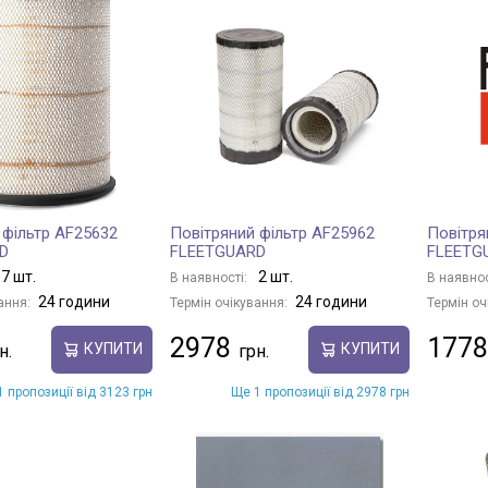
 фільтр AF25632
Повітряний фільтр AF25962
Повітря
D
FLEETGUARD
FLEETG
7 шт.
2 шт.
В наявності:
В наявнос
24 години
24 години
ання:
Термін очікування:
Термін оч
2978
1778
КУПИТИ
КУПИТИ
 пропозиції від 3123 грн
Ще 1 пропозиції від 2978 грн