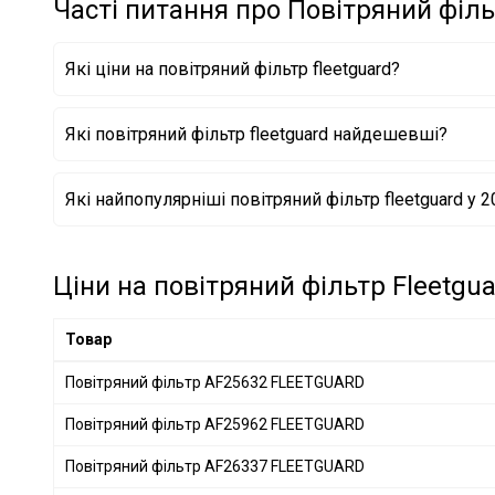
Часті питання про Повітряний філь
MANDO
+ 102
MECAFILTER
+ 1
Які ціни на повітряний фільтр fleetguard?
JAPANPARTS
+ 446
AMC Filter
+ 7
Які повітряний фільтр fleetguard найдешевші?
HERTH+BUSS JAKOPARTS
+ 288
NIPPARTS
+ 88
Повітряний фільтр AF4106 FLEETGUARD
Які найпопулярніші повітряний фільтр fleetguard у 2
MAHLE
+ 486
Повітряний фільтр AF27693 FLEETGUARD
Повітряний фільтр AF26336 FLEETGUARD
KNECHT
+ 534
CLEAN FILTERS
+ 13
Ціни на повітряний фільтр Fleetgua
ALCO FILTER
+ 89
PURRO
+ 436
Товар
SOFIMA
+ 213
Повітряний фільтр AF25632 FLEETGUARD
STARLINE
+ 237
Повітряний фільтр AF25962 FLEETGUARD
SpeedMate
+ 1
FIAT
+ 5
Повітряний фільтр AF26337 FLEETGUARD
IVECO
+ 5