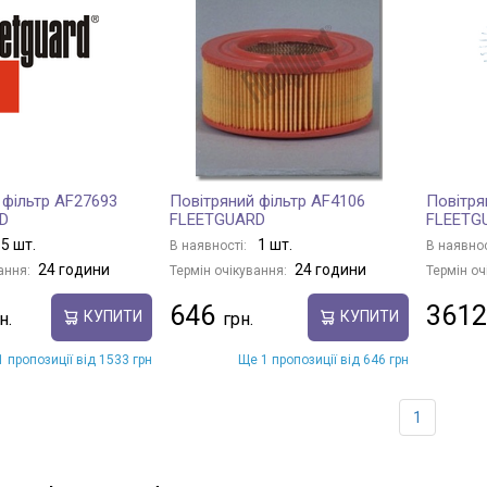
 фільтр AF27693
Повітряний фільтр AF4106
Повітря
D
FLEETGUARD
FLEETG
5 шт.
1 шт.
В наявності:
В наявнос
24 години
24 години
ання:
Термін очікування:
Термін оч
646
3612
КУПИТИ
КУПИТИ
 пропозиції від 1533 грн
Ще 1 пропозиції від 646 грн
1