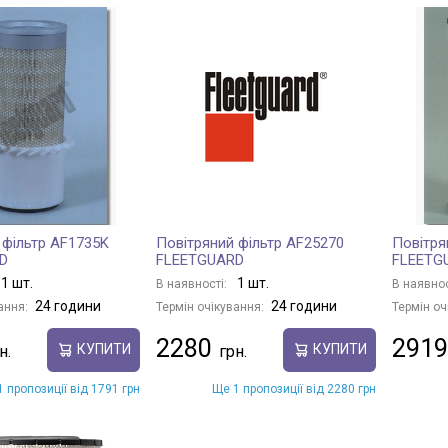
 фільтр AF1735K
Повітряний фільтр AF25270
Повітря
D
FLEETGUARD
FLEETG
1 шт.
1 шт.
В наявності:
В наявнос
24 години
24 години
ання:
Термін очікування:
Термін оч
2280
2919
КУПИТИ
КУПИТИ
 пропозиції від 1791 грн
Ще 1 пропозиції від 2280 грн