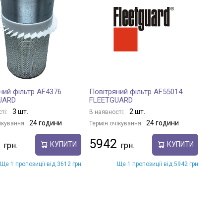
ний фільтр AF4376
Повітряний фільтр AF55014
UARD
FLEETGUARD
3 шт.
2 шт.
ті:
В наявності:
24 години
24 години
ікування:
Термін очікування:
5942
КУПИТИ
КУПИТИ
Ще 1 пропозиції від 3612 грн
Ще 1 пропозиції від 5942 грн