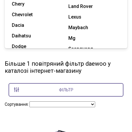
Chery
Land Rover
Chevrolet
Lexus
Dacia
Maybach
Daihatsu
Mg
Dodge
Ssangyong
Geely
Subaru
Більше 1 повітряний фільтр daewoo у
Great Wall
каталозі інтернет-магазину
Tesla
Haval
Zaz
Hummer
ФІЛЬТР
Показати всі марки
Сортування: