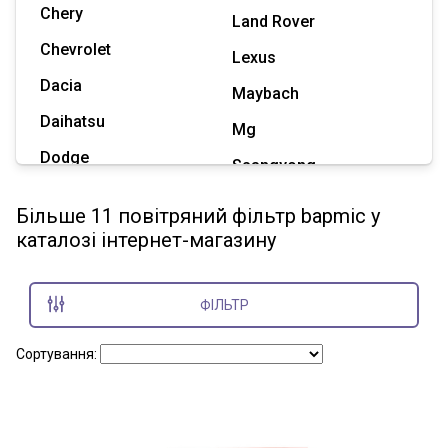
Chery
Land Rover
Chevrolet
Lexus
Dacia
Maybach
Daihatsu
Mg
Dodge
Ssangyong
Geely
Subaru
Більше 11 повітряний фільтр bapmic у
Great Wall
каталозі інтернет-магазину
Tesla
Haval
Zaz
Hummer
ФІЛЬТР
Показати всі марки
Сортування: