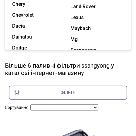
Chery
Land Rover
Chevrolet
Lexus
Dacia
Maybach
Daihatsu
Mg
Dodge
Ssangyong
Geely
Subaru
Більше 6 паливні фільтри ssangyong у
Great Wall
каталозі інтернет-магазину
Tesla
Haval
Zaz
Hummer
ФІЛЬТР
Показати всі марки
Сортування: