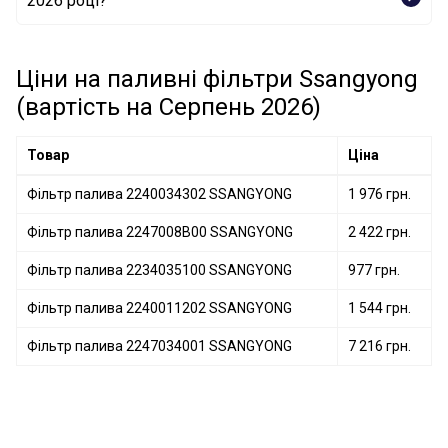
2026 році?
Фільтр палива 2240011202 SSANGYONG
Фільтр палива 2247008B00 SSANGYONG
Фільтр палива 2240034302 SSANGYONG
Ціни на паливні фільтри Ssangyong
(вартість на Серпень 2026)
Товар
Ціна
Фільтр палива 2240034302 SSANGYONG
1 976 грн.
Фільтр палива 2247008B00 SSANGYONG
2 422 грн.
Фільтр палива 2234035100 SSANGYONG
977 грн.
Фільтр палива 2240011202 SSANGYONG
1 544 грн.
Фільтр палива 2247034001 SSANGYONG
7 216 грн.