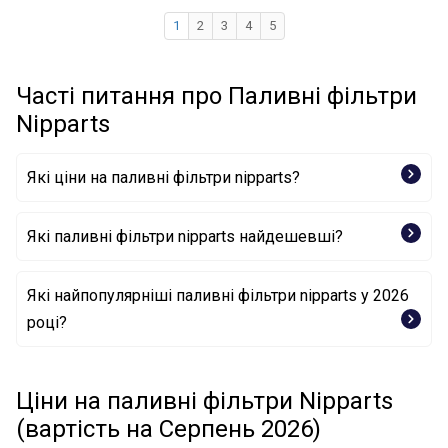
1
2
3
4
5
Часті питання про Паливні фільтри
Nipparts
Які ціни на паливні фільтри nipparts?
Які паливні фільтри nipparts найдешевші?
Фільтр палива J1332020 NIPPARTS
Які найпопулярніші паливні фільтри nipparts у 2026
Фільтр палива N1330913 NIPPARTS
році?
Фільтр палива J1335051 NIPPARTS
Фільтр палива J1331041 NIPPARTS
Фільтр палива N1335067 NIPPARTS
Ціни на паливні фільтри Nipparts
Фільтр палива N1335075 NIPPARTS
(вартість на Серпень 2026)
Фільтр палива N1335069 NIPPARTS