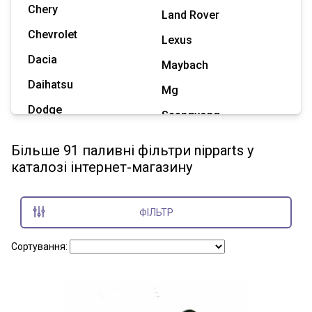
Chery
Land Rover
Chevrolet
Lexus
Dacia
Maybach
Daihatsu
Mg
Dodge
Ssangyong
Geely
Subaru
Більше 91 паливні фільтри nipparts у
Great Wall
каталозі інтернет-магазину
Tesla
Haval
Zaz
Hummer
ФІЛЬТР
Показати всі марки
Сортування: