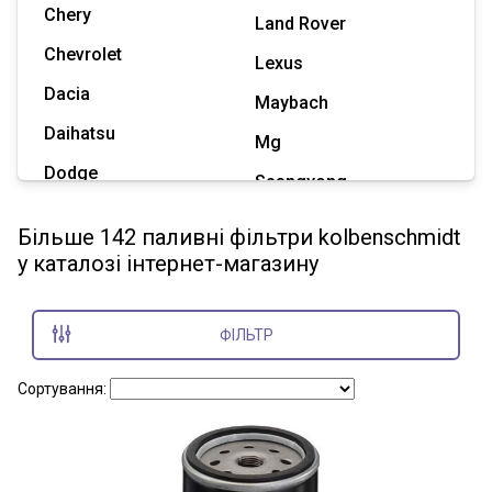
Chery
Land Rover
Chevrolet
Lexus
Dacia
Maybach
Daihatsu
Mg
Dodge
Ssangyong
Geely
Subaru
Більше 142 паливні фільтри kolbenschmidt
Great Wall
у каталозі інтернет-магазину
Tesla
Haval
Zaz
Hummer
ФІЛЬТР
Показати всі марки
Сортування: