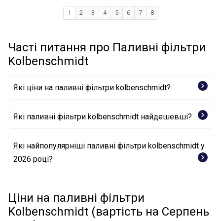
1
2
3
4
5
6
7
8
Часті питання про Паливні фільтри
Kolbenschmidt
Які ціни на паливні фільтри kolbenschmidt?
Які паливні фільтри kolbenschmidt найдешевші?
Фільтр палива 50014983 KOLBENSCHMIDT
Які найпопулярніші паливні фільтри kolbenschmidt у
2026 році?
Фільтр палива 50014992 KOLBENSCHMIDT
Фільтр палива 50013328 KOLBENSCHMIDT
Фільтр палива 50014980 KOLBENSCHMIDT
Фільтр палива 50013421 KOLBENSCHMIDT
Ціни на паливні фільтри
Фільтр палива 50013439 KOLBENSCHMIDT
Kolbenschmidt (вартість на Серпень
Фільтр палива 50013450 KOLBENSCHMIDT