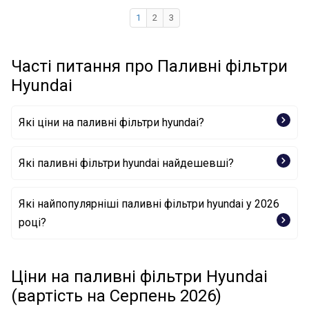
1
2
3
Часті питання про Паливні фільтри
Hyundai
Які ціни на паливні фільтри hyundai?
Які паливні фільтри hyundai найдешевші?
Фільтр палива 3109007000 HYUNDAI
Які найпопулярніші паливні фільтри hyundai у 2026
році?
Фільтр палива 3194545001 HYUNDAI
Фільтр палива 31922D3900 HYUNDAI
Фільтр палива 33032-3L000 HYUNDAI
Фільтр палива 31112-C9100 HYUNDAI
Ціни на паливні фільтри Hyundai
Фільтр палива 31922-1K800 HYUNDAI
(вартість на Серпень 2026)