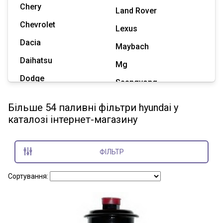
Chery
Land Rover
Chevrolet
Lexus
Dacia
Maybach
Daihatsu
Mg
Dodge
Ssangyong
Geely
Subaru
Більше 54 паливні фільтри hyundai у
Great Wall
каталозі інтернет-магазину
Tesla
Haval
Zaz
Hummer
ФІЛЬТР
Показати всі марки
Сортування: