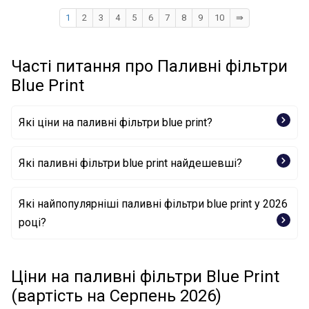
1
2
3
4
5
6
7
8
9
10
⇛
Часті питання про Паливні фільтри
Blue Print
Які ціни на паливні фільтри blue print?
Які паливні фільтри blue print найдешевші?
Фільтр палива ADBP230042 BLUE PRINT
Які найпопулярніші паливні фільтри blue print у 2026
році?
Фільтр палива ADR162306 BLUE PRINT
Фільтр палива ADBP230042 BLUE PRINT
Фільтр палива ADC42302 BLUE PRINT
Фільтр палива ADG02325 BLUE PRINT
Ціни на паливні фільтри Blue Print
Фільтр палива ADG02369 BLUE PRINT
(вартість на Серпень 2026)
Фільтр палива ADG02392 BLUE PRINT