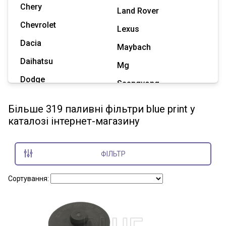
Chery
Land Rover
Chevrolet
Lexus
Dacia
Maybach
Daihatsu
Mg
Dodge
Ssangyong
Geely
Subaru
Більше 319 паливні фільтри blue print у
Great Wall
каталозі інтернет-магазину
Tesla
Haval
Zaz
Hummer
ФІЛЬТР
Показати всі марки
Сортування: