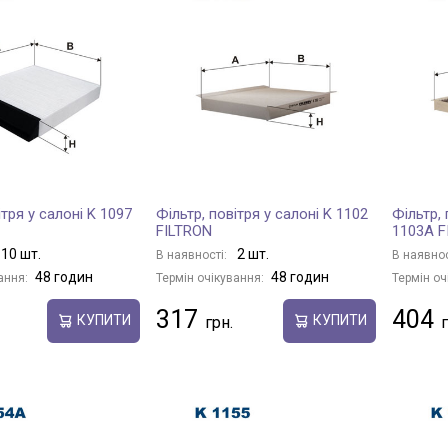
ітря у салоні K 1097
Фільтр, повітря у салоні K 1102
Фільтр, 
FILTRON
1103A F
10 шт.
2 шт.
В наявності:
В наявнос
48 годин
48 годин
ання:
Термін очікування:
Термін оч
317
404
КУПИТИ
КУПИТИ