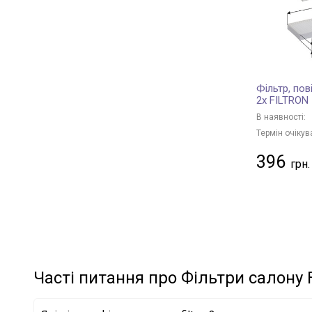
HYUNDAI
+ 37
PEUGEOT
+ 10
RENAULT
+ 29
MERCEDES-BENZ
+ 28
Фільтр, пов
FORD
+ 13
2x FILTRON
LAND ROVER
+ 7
В наявності:
VOLVO
+ 5
Термін очікув
BMW
+ 18
396
BENTLEY
+ 1
PORSCHE
+ 4
IVECO
+ 1
FIAT
+ 1
VAG
+ 24
CITROËN/PEUGEOT
+ 9
Часті питання про Фільтри салону F
JAGUAR
+ 1
HONDA
+ 5