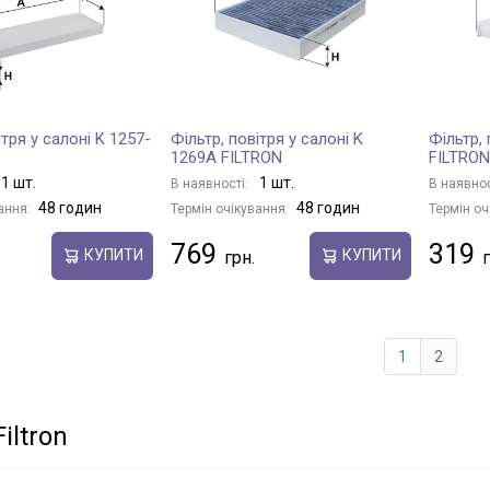
ітря у салоні K 1257-
Фільтр, повітря у салоні K
Фільтр, 
1269A FILTRON
FILTRON
1 шт.
1 шт.
В наявності:
В наявнос
48 годин
48 годин
ання:
Термін очікування:
Термін оч
769
319
КУПИТИ
КУПИТИ
1
2
iltron