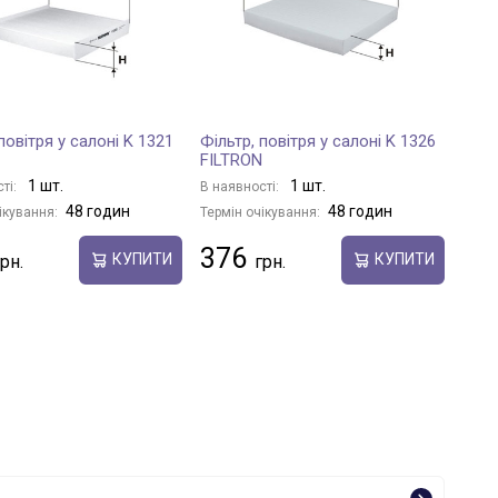
повітря у салоні K 1321
Фільтр, повітря у салоні K 1326
FILTRON
1 шт.
1 шт.
ті:
В наявності:
48 годин
48 годин
ікування:
Термін очікування:
376
КУПИТИ
КУПИТИ