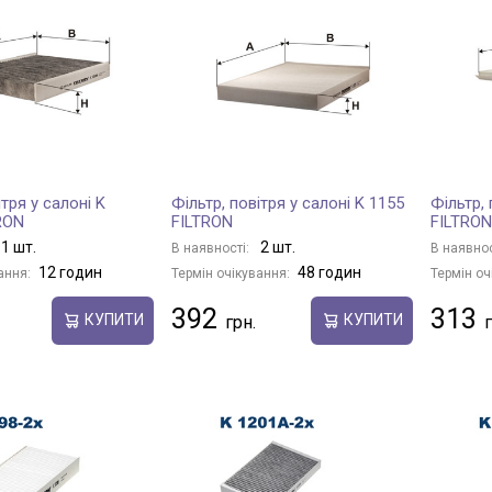
ітря у салоні K
Фільтр, повітря у салоні K 1155
Фільтр, 
RON
FILTRON
FILTRON
1 шт.
2 шт.
В наявності:
В наявнос
12 годин
48 годин
ання:
Термін очікування:
Термін оч
392
313
КУПИТИ
КУПИТИ