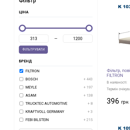
Фільтр
ЦІНА
—
ФІЛЬТРУВАТИ
БРЕНД
Фільтр, пов
FILTRON
FILTRON
BOSCH
+ 443
В наявності:
MEYLE
+ 197
Термін очікув
ASAM
+ 138
396
TRUCKTEC AUTOMOTIVE
+ 8
KRAFTVOLL GERMANY
+ 3
FEBI BILSTEIN
+ 215
TOPRAN
+ 2