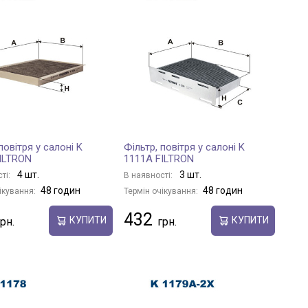
повітря у салоні K
Фільтр, повітря у салоні K
ILTRON
1111A FILTRON
4 шт.
3 шт.
ті:
В наявності:
48 годин
48 годин
ікування:
Термін очікування:
432
КУПИТИ
КУПИТИ