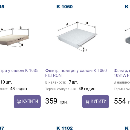
ітря у салоні K 1035
Фільтр, повітря у салоні K 1060
Фільтр, 
FILTRON
1081A F
10 шт.
7 шт.
В наявності:
В наявнос
48 годин
48 годин
ання:
Термін очікування:
Термін оч
359
554
КУПИТИ
КУПИТИ