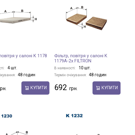
повітря у салоні K 1178
Фільтр, повітря у салоні K
1179A-2x FILTRON
4 шт.
10 шт.
ті:
В наявності:
48 годин
48 годин
ікування:
Термін очікування:
692
КУПИТИ
КУПИТИ