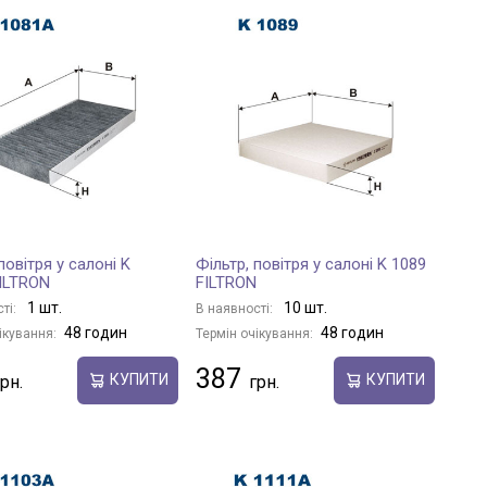
повітря у салоні K
Фільтр, повітря у салоні K 1089
ILTRON
FILTRON
1 шт.
10 шт.
ті:
В наявності:
48 годин
48 годин
ікування:
Термін очікування:
387
КУПИТИ
КУПИТИ