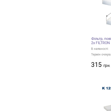
NIPPARTS
+ 56
HERTH+BUSS JAKOPARTS
+ 172
DELPHI
+ 66
KNECHT
+ 308
MAHLE
+ 215
Фільтр, пов
DENCKERMANN
+ 306
2x FILTRON
ALCO FILTER
+ 30
В наявності:
CLEAN FILTERS
+ 10
Термін очікув
PURRO
+ 323
315
SOFIMA
+ 114
STARLINE
+ 147
SpeedMate
+ 1
NISSAN
+ 14
MITSUBISHI
+ 7
SUBARU
+ 4
TOYOTA
+ 18