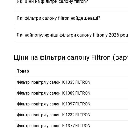
Які ціни на фільтри салону filtron?
KIA
+ 4
SUZUKI
+ 3
Які фільтри салону filtron найдешевші?
GENERAL MOTORS
+ 5
MAZDA
+ 5
Фільтр, повітря у салоні K 1178 FILTRON
Які найпопулярніші фільтри салону filtron у 2026 роц
OPEL
+ 3
Фільтр, повітря у салоні K 1198-2x FILTRON
Фільтр, повітря у салоні K 1232 FILTRON
CITROËN
+ 1
CHERY
+ 4
Ціни на фільтри салону Filtron (вар
GEELY
+ 1
Товар
Фільтр, повітря у салоні K 1035 FILTRON
Фільтр, повітря у салоні K 1089 FILTRON
Фільтр, повітря у салоні K 1097 FILTRON
Фільтр, повітря у салоні K 1232 FILTRON
Фільтр, повітря у салоні K 1377 FILTRON