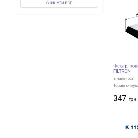
СКИНУТИ ВСЕ
JP GROUP
+ 74
PROFIT
+ 136
MEAT & DORIA
+ 37
vika
+ 37
ASHIKA
+ 70
CORTECO
+ 187
JAPKO
+ 94
Фільтр, пов
WIX FILTERS
+ 419
FILTRON
UFI
+ 231
В наявності:
MAGNETI MARELLI
+ 110
Термін очікув
KOLBENSCHMIDT
+ 122
347
VALEO
+ 85
MFILTER
+ 91
JS ASAKASHI
+ 42
BLUE PRINT
+ 385
FLEETGUARD
+ 5