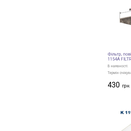
PURFLUX
+ 341
Borsehung
+ 21
JC PREMIUM
+ 125
BAPMIC
+ 2
BSG
+ 1
MANN-FILTER
+ 591
Фільтр, пов
KAVO PARTS
+ 150
1154A FILT
CHAMPION
+ 140
В наявності:
FRAM
+ 7
Термін очікув
TECNECO FILTERS
+ 7
430
DENSO
+ 88
HENGST FILTER
+ 101
MANDO
+ 44
MECAFILTER
+ 1
KAMOKA
+ 1
JAPANPARTS
+ 145