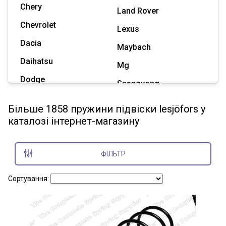
Chery
Land Rover
Chevrolet
Lexus
Dacia
Maybach
Daihatsu
Mg
Dodge
Ssangyong
Geely
Subaru
Більше 1858 пружини підвіски lesjöfors у
Great Wall
каталозі інтернет-магазину
Tesla
Haval
Zaz
Hummer
ФІЛЬТР
Показати всі марки
Сортування: