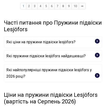
1
2
3
4
5
6
7
8
9
10
⇛
Часті питання про Пружини підвіски
Lesjöfors
Які ціни на пружини підвіски lesjöfors?
Які пружини підвіски lesjöfors найдешевші?
Ресора ходової частини 4295066 LESJÖFORS
Які найпопулярніші пружини підвіски lesjöfors у
2026 році?
Ресора ходової частини 4295034 LESJÖFORS
Ресора ходової частини 4035771 LESJÖFORS
Ресора ходової частини 4214202 LESJÖFORS
Ресора ходової частини 4072982 LESJÖFORS
Ціни на пружини підвіски Lesjöfors
Ресора ходової частини 4095079 LESJÖFORS
(вартість на Серпень 2026)
Ресора ходової частини 4227560 LESJÖFORS