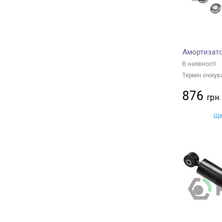
KAVO PARTS
+ 651
STARLINE
+ 143
BMW
+ 11
Амортизато
TOYOTA
+ 126
В наявності:
MITSUBISHI
+ 21
Термін очікув
PEUGEOT
+ 33
876
OPEL
+ 31
CITROËN
+ 41
Ще
VAG
+ 116
RENAULT
+ 106
FIAT
+ 2
MERCEDES-BENZ
+ 22
FORD
+ 20
NISSAN
+ 17
CHERY
+ 8
MAZDA
+ 12