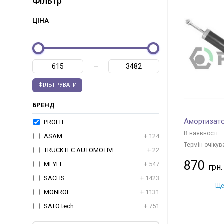
Фільтр
ЦІНА
—
ФІЛЬТРУВАТИ
БРЕНД
Амортизато
PROFIT
В наявності:
ASAM
+ 124
Термін очікув
TRUCKTEC AUTOMOTIVE
+ 22
870
MEYLE
+ 547
SACHS
+ 1423
Ще
MONROE
+ 1131
SATO tech
+ 751
MAXGEAR
+ 1