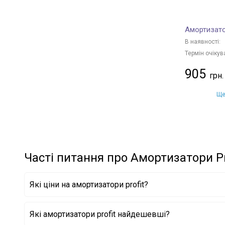
SUBARU
+ 3
GENERAL MOTORS
+ 7
Амортизато
HYUNDAI
+ 33
В наявності:
CHRYSLER
+ 2
Термін очікув
SSANGYONG
+ 8
905
VOLVO
+ 4
HONDA
+ 1
Ще
CITROËN/PEUGEOT
+ 7
LAND ROVER
+ 2
IVECO
+ 1
Часті питання про Амортизатори Pr
Які ціни на амортизатори profit?
Які амортизатори profit найдешевші?