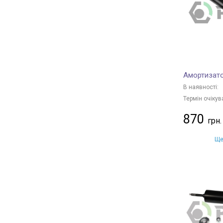
BOGAP
+ 24
TRIALLI
+ 29
Magnum Technology
+ 731
Borsehung
+ 29
BAPMIC
+ 26
Амортизато
BSG
+ 15
В наявності:
DENCKERMANN
+ 141
Термін очікув
GH
+ 43
870
CTR
+ 2
HERTH+BUSS JAKOPARTS
+ 165
Ще
NIPPARTS
+ 85
TRW
+ 248
ASHIKA
+ 219
JAPKO
+ 616
JAPANPARTS
+ 1019
Arnott
+ 12