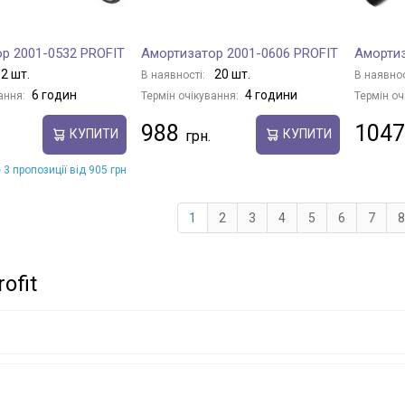
р 2001-0532 PROFIT
Амортизатор 2001-0606 PROFIT
Амортиз
2 шт.
20 шт.
В наявності:
В наявнос
6 годин
4 години
ання:
Термін очікування:
Термін оч
988
1047
КУПИТИ
КУПИТИ
 3 пропозиції від 905 грн
1
2
3
4
5
6
7
8
ofit