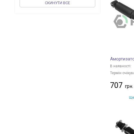
СКИНУТИ ВСЕ
TOPRAN
+ 1
JP GROUP
+ 85
BILSTEIN
+ 1097
FEBI BILSTEIN
+ 12
KAMOKA
+ 9
KYB
+ 2000
FINWHALE
+ 1
Амортизато
BOGE
+ 10
В наявності:
MAGNETI MARELLI
+ 557
Термін очікув
MAPCO
+ 1
707
vika
+ 134
Ще
NK
+ 136
GOLD
+ 131
TRISCAN
+ 28
OPTIMAL
+ 942
MANDO
+ 502