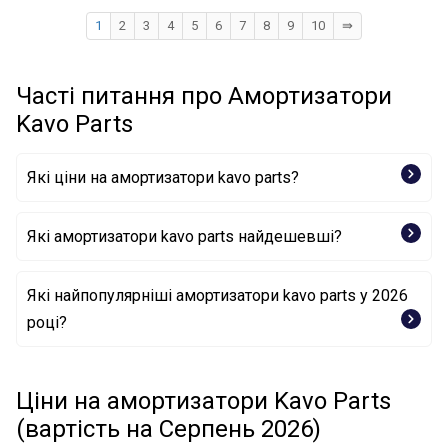
1
2
3
4
5
6
7
8
9
10
⇛
Часті питання про Амортизатори
Kavo Parts
Які ціни на амортизатори kavo parts?
Які амортизатори kavo parts найдешевші?
Амортизатор SSA-9072 KAVO PARTS
Які найпопулярніші амортизатори kavo parts у 2026
році?
Амортизатор SSA-10327 KAVO PARTS
Амортизатор SSA-9051 KAVO PARTS
Ціни на амортизатори Kavo Parts
(вартість на Серпень 2026)