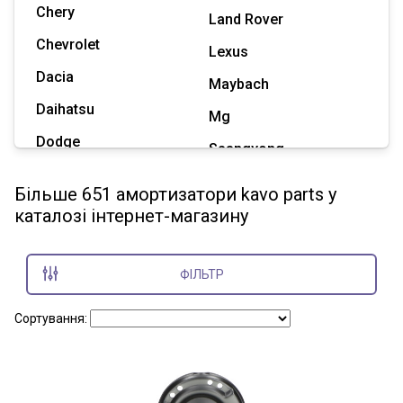
Chery
Land Rover
Chevrolet
Lexus
Dacia
Maybach
Daihatsu
Mg
Dodge
Ssangyong
Geely
Subaru
Більше 651 амортизатори kavo parts у
Great Wall
каталозі інтернет-магазину
Tesla
Haval
Zaz
Hummer
ФІЛЬТР
Показати всі марки
Сортування: