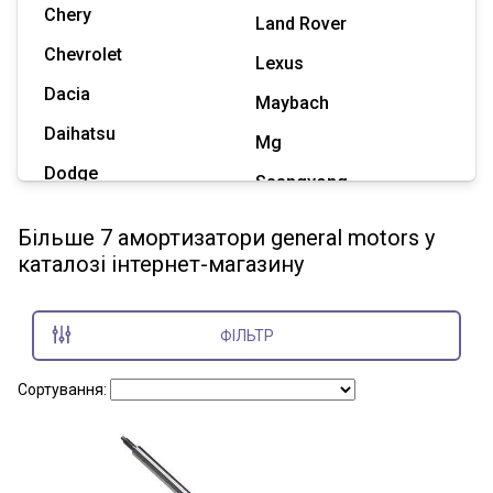
Chery
Land Rover
Chevrolet
Lexus
Dacia
Maybach
Daihatsu
Mg
Dodge
Ssangyong
Geely
Subaru
Більше 7 амортизатори general motors у
Great Wall
каталозі інтернет-магазину
Tesla
Haval
Zaz
Hummer
ФІЛЬТР
Показати всі марки
Сортування: