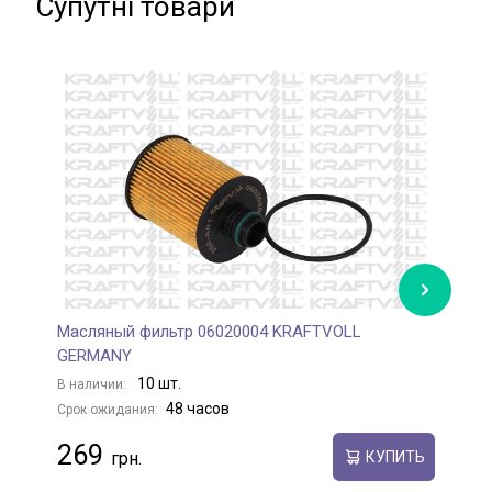
Супутні товари
Масляный фильтр 06020004 KRAFTVOLL
Ф
GERMANY
9
10 шт.
В наличии:
В
48 часов
Срок ожидания:
С
269
КУПИТЬ