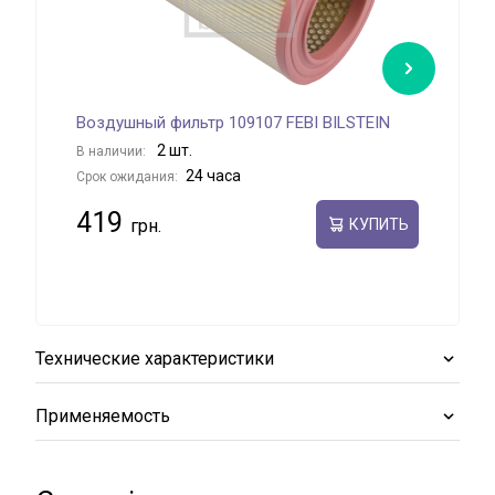
Воздушный фильтр 109107 FEBI BILSTEIN
Воз
2 шт.
В наличии:
В на
24 часа
Срок ожидания:
Срок
419
46
КУПИТЬ
Технические характеристики
Применяемость