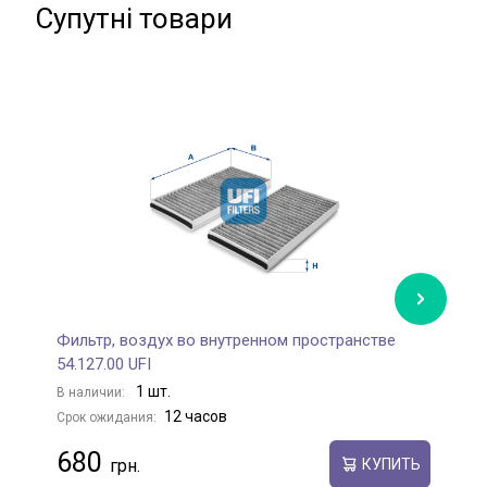
Супутні товари
Фильтр, воздух во внутренном пространстве
Ф
54.127.00 UFI
5
1 шт.
В наличии:
В
12 часов
Срок ожидания:
С
680
КУПИТЬ