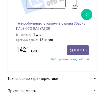
Теплообменник, отопление салона 352075
Теп
KALE OTO RADYATÖR
AVA
1 шт.
В наличии:
В на
12 часов
Срок ожидания:
Срок
1421
15
КУПИТЬ
Ще 1 пропозиції від 1421 грн
Технические характеристики
Применяемость