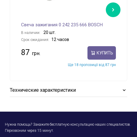
Свеча зажигания 0 242 235 666 BOSCH
Све
20 шт.
В наличии:
В на
12 часов
Срок ожидания:
Срок
87
90
КУПИТЬ
Ще 18 пропозиції від 87 грн
Технические характеристики
Нужна помощь? Закажите бесплатную консультацию наших специалистов.
Перезвоним через 15 минут.