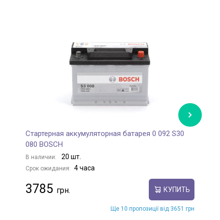
Стартерная аккумуляторная батарея 0 092 S30
С
080 BOSCH
0
20 шт.
В наличии:
В
4 часа
Срок ожидания:
С
3785
КУПИТЬ
Ще 10 пропозиції від 3651 грн