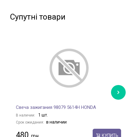
Супутні товари
Свеча зажигания 98079 5614H HONDA
С
1 шт.
В наличии:
В
в наличии
Срок ожидания:
С
480
КУПИТЬ