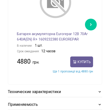
Батарея акумуляторна Eurorepar 12В 70Аг
Бат
640А(EN) R+ 1609232380 EUROREPAR
800
1 шт.
В наличии:
В на
12 часов
Срок ожидания:
Срок
4880
74
КУПИТЬ
Ще 1 пропозиції від 4880 грн
Технические характеристики
Применяемость