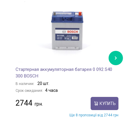
Стартерная аккумуляторная батарея 0 092 S40
С
300 BOSCH
0
20 шт.
В наличии:
В
4 часа
Срок ожидания:
С
2744
КУПИТЬ
Ще 8 пропозиції від 2744 грн