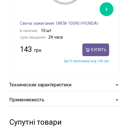
Свеча зажигания 18858 10090 HYUNDAI
Све
10 шт.
В наличии:
В на
24 часа
Срок ожидания:
Срок
143
14
КУПИТЬ
Ще 5 пропозиції від 143 грн
Технические характеристики
Применяемость
Супутні товари