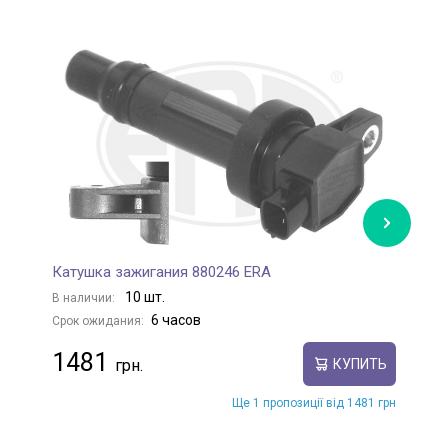
Катушка зажигания 880246 ERA
К
10 шт.
В наличии:
В
6 часов
Срок ожидания:
С
1481
КУПИТЬ
Ще 1 пропозиції від 1481 грн