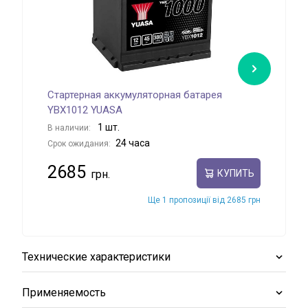
Стартерная аккумуляторная батарея
Ста
YBX1012 YUASA
EXI
1 шт.
В наличии:
В на
24 часа
Срок ожидания:
Срок
2685
38
КУПИТЬ
Ще 1 пропозиції від 2685 грн
Технические характеристики
Применяемость