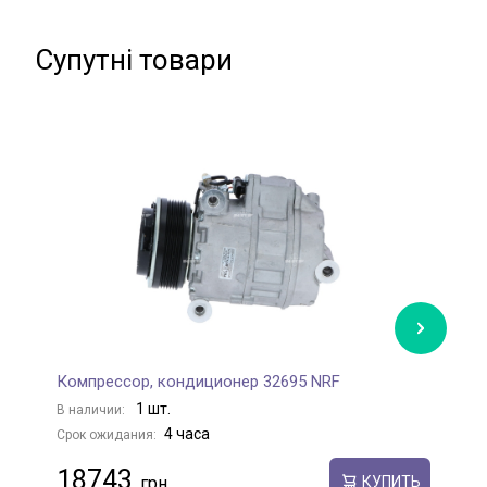
Супутні товари
Компрессор, кондиционер 32695 NRF
К
1 шт.
В наличии:
В
4 часа
Срок ожидания:
С
18743
КУПИТЬ