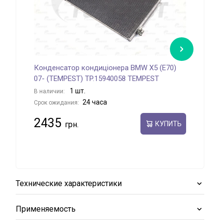
Конденсатор кондиціонера BMW X5 (E70)
Кон
07- (TEMPEST) TP.15940058 TEMPEST
QUA
1 шт.
В наличии:
В на
24 часа
Срок ожидания:
Срок
2435
34
КУПИТЬ
Технические характеристики
Применяемость