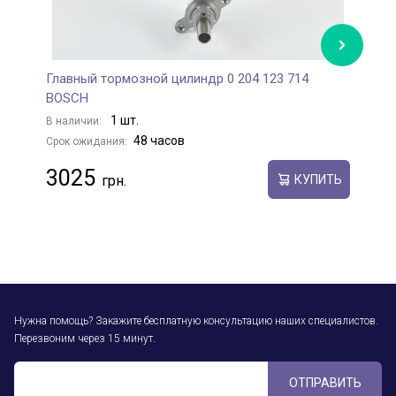
Главный тормозной цилиндр 0 204 123 714
К
BOSCH
B
1 шт.
В наличии:
В
48 часов
Срок ожидания:
С
3025
КУПИТЬ
Нужна помощь? Закажите бесплатную консультацию наших специалистов.
Перезвоним через 15 минут.
ОТПРАВИТЬ