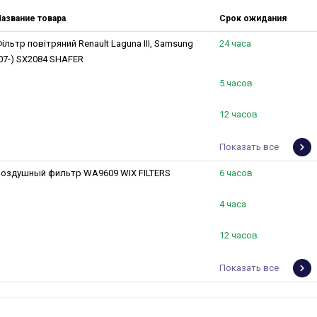
азвание товара
Срок ожидания
ільтр повітряний Renault Laguna III, Samsung
24 часа
07-) SX2084 SHAFER
5 часов
12 часов
Показать все
Воздушный фильтр WA9609 WIX FILTERS
6 часов
4 часа
12 часов
Показать все