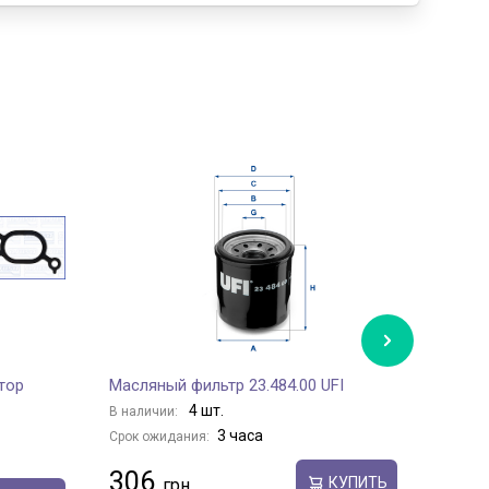
тор
Масляный фильтр 23.484.00 UFI
Топли
4 шт.
В наличии:
В нали
3 часа
Срок ожидания:
Срок о
306
186
КУПИТЬ