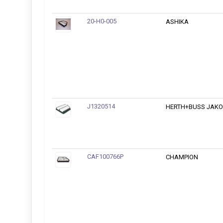
20-H0-005
ASHIKA
J1320514
HERTH+BUSS JAKO
CAF100766P
CHAMPION