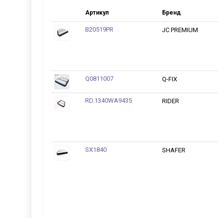
Артикул
Бренд
B20519PR
JC PREMIUM
Q0811007
Q-FIX
RD.1340WA9435
RIDER
SX1840
SHAFER