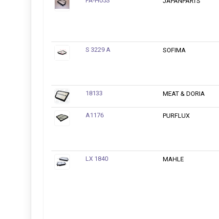
FA-H05S
JAPANPARTS
S 3229 A
SOFIMA
18133
MEAT & DORIA
A1176
PURFLUX
LX 1840
MAHLE