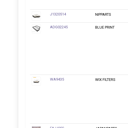
J1320514
NIPPARTS
ADG02245
BLUE PRINT
WA9435
WIX FILTERS