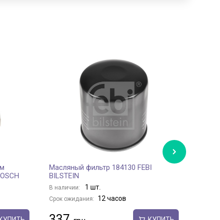
ом
Масляный фильтр 184130 FEBI
Фильт
 BOSCH
BILSTEIN
прост
1 шт.
В наличии:
В нали
12 часов
Срок ожидания:
Срок о
337
318
КУПИТЬ
КУПИТЬ