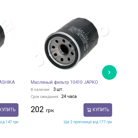
 ASHIKA
Масляный фильтр 10410 JAPKO
Масля
DORIA
3 шт.
В наличии:
В нали
24 часа
Срок ожидания:
Срок о
202
КУПИТЬ
КУПИТЬ
285
від 147 грн
Ще 2 пропозиції від 177 грн