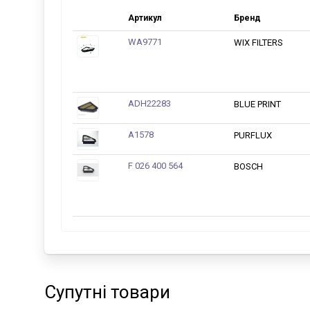
Артикул
Бренд
WA9771
WIX FILTERS
ADH22283
BLUE PRINT
A1578
PURFLUX
F 026 400 564
BOSCH
Супутні товари