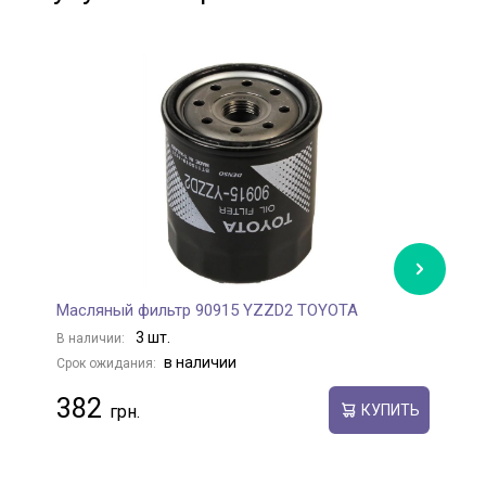
Масляный фильтр 90915 YZZD2 TOYOTA
М
3 шт.
В наличии:
В
в наличии
Срок ожидания:
С
382
КУПИТЬ