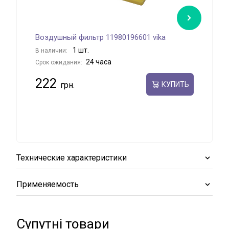
Воздушный фильтр 11980196601 vika
Воз
1 шт.
В наличии:
В на
24 часа
Срок ожидания:
Срок
222
36
КУПИТЬ
Технические характеристики
Применяемость
Супутні товари