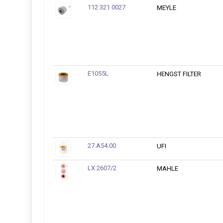
112 321 0027
MEYLE
E1055L
HENGST FILTER
27.A54.00
UFI
LX 2607/2
MAHLE