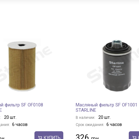
й фильтр SF OF0108
Масляный фильтр SF OF1001
E
STARLINE
20 шт.
20 шт.
:
В наличии:
6 часов
6 часов
ания:
Срок ожидания:
326
КУПИТЬ