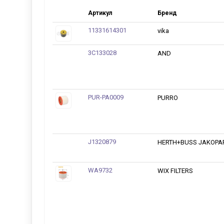
Артикул
Бренд
11331614301
vika
3C133028
AND
PUR-PA0009
PURRO
J1320879
HERTH+BUSS JAKOPA
WA9732
WIX FILTERS