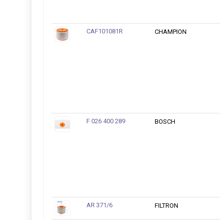
CAF101081R
CHAMPION
F 026 400 289
BOSCH
AR 371/6
FILTRON