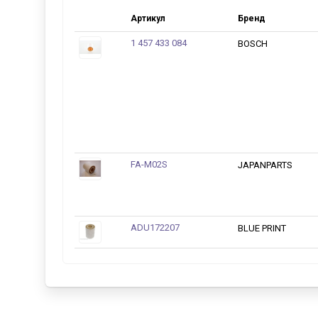
Артикул
Бренд
1 457 433 084
BOSCH
FA-M02S
JAPANPARTS
ADU172207
BLUE PRINT