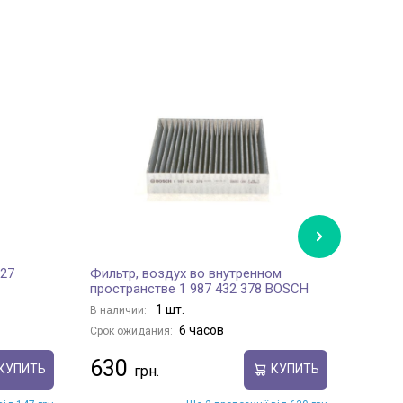
127
Фильтр, воздух во внутренном
Масля
пространстве 1 987 432 378 BOSCH
В нали
1 шт.
В наличии:
Срок о
6 часов
Срок ожидания:
141
630
КУПИТЬ
КУПИТЬ