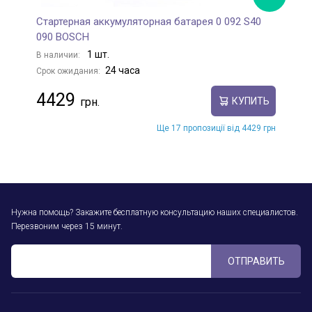
Стартерная аккумуляторная батарея 0 092 S40
К
090 BOSCH
В
1 шт.
В наличии:
С
24 часа
Срок ожидания:
4429
КУПИТЬ
Ще 17 пропозиції від 4429 грн
Нужна помощь? Закажите бесплатную консультацию наших специалистов.
Перезвоним через 15 минут.
ОТПРАВИТЬ