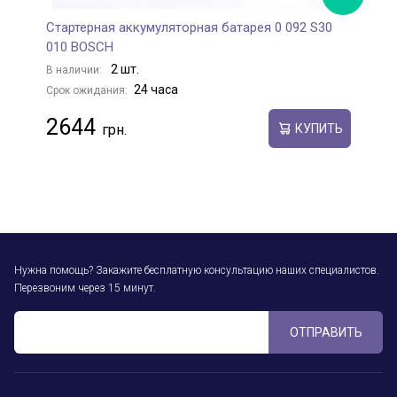
Стартерная аккумуляторная батарея 0 092 S30
С
010 BOSCH
0
2 шт.
В наличии:
В
24 часа
Срок ожидания:
С
2644
КУПИТЬ
Нужна помощь? Закажите бесплатную консультацию наших специалистов.
Перезвоним через 15 минут.
ОТПРАВИТЬ