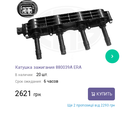
Катушка зажигания 880039A ERA
К
20 шт.
В наличии:
В
6 часов
Срок ожидания:
С
2621
КУПИТЬ
Ще 2 пропозиції від 2293 грн