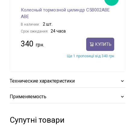
Колесный тормозной цилиндр C5B002ABE
Кол
ABE
В на
2 шт.
В наличии:
Срок
24 часа
Срок ожидания:
25
340
КУПИТЬ
Ще 1 пропозиції від 340 грн
Технические характеристики
Применяемость
Супутні товари