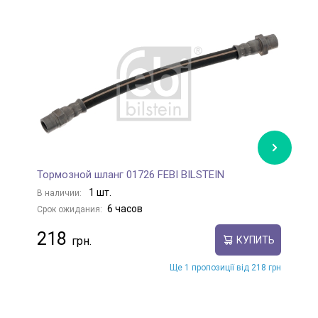
Тормозной шланг 01726 FEBI BILSTEIN
Т
1 шт.
В наличии:
В
6 часов
Срок ожидания:
С
218
КУПИТЬ
Ще 1 пропозиції від 218 грн