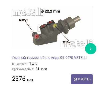
Главный тормозной цилиндр 05-0478 METELLI
Т
1 шт.
В наличии:
В
24 часа
Срок ожидания:
С
2376
КУПИТЬ