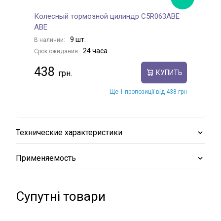
Колесный тормозной цилиндр C5R063ABE
Кол
ABE
В на
9 шт.
В наличии:
Срок
24 часа
Срок ожидания:
36
438
КУПИТЬ
Ще 1 пропозиції від 438 грн
Технические характеристики
Применяемость
Супутні товари