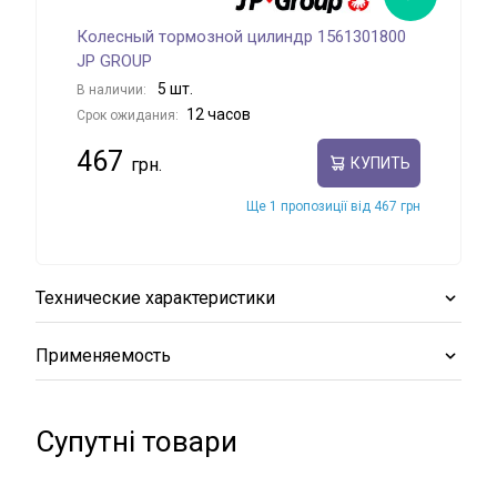
Колесный тормозной цилиндр 1561301800
Кол
JP GROUP
В на
5 шт.
В наличии:
Срок
12 часов
Срок ожидания:
50
467
КУПИТЬ
Ще 1 пропозиції від 467 грн
Технические характеристики
Применяемость
Супутні товари