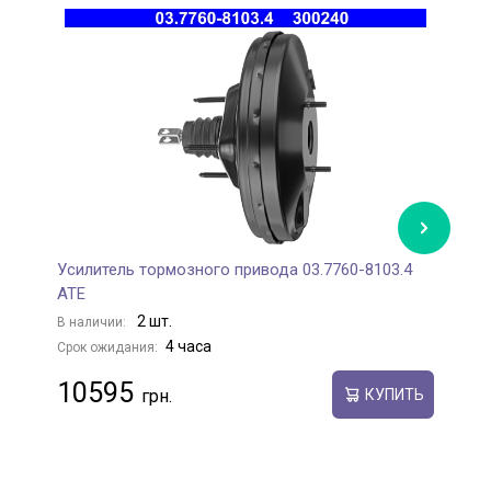
Усилитель тормозного привода 03.7760-8103.4
Г
ATE
В
2 шт.
В наличии:
С
4 часа
Срок ожидания:
10595
КУПИТЬ