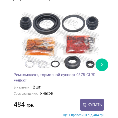
Ремкомплект, тормозной суппорт 0375-CL7R
Т
FEBEST
В
2 шт.
В наличии:
С
6 часов
Срок ожидания:
484
КУПИТЬ
Ще 1 пропозиції від 484 грн