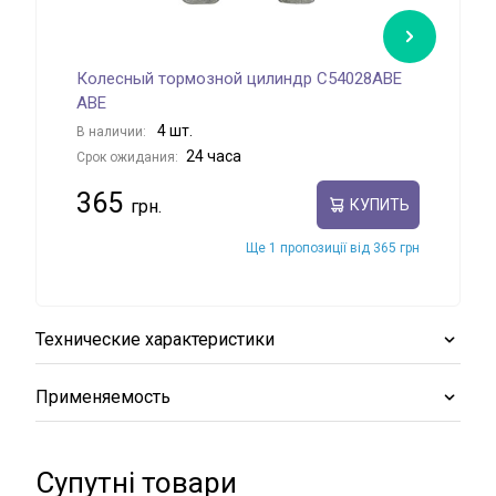
Колесный тормозной цилиндр C54028ABE
Кол
ABE
MET
4 шт.
В наличии:
В на
24 часа
Срок ожидания:
Срок
365
61
КУПИТЬ
Ще 1 пропозиції від 365 грн
Технические характеристики
Применяемость
Супутні товари