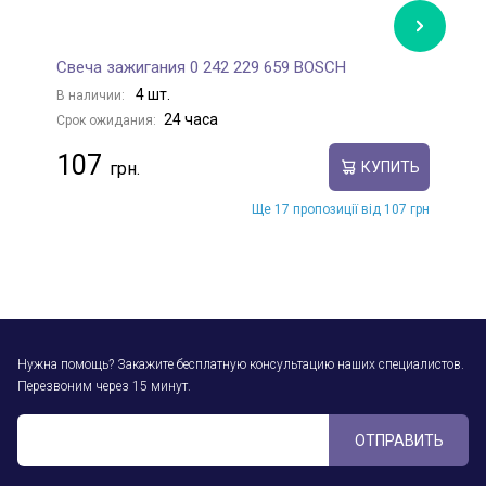
Свеча зажигания 0 242 229 659 BOSCH
С
4 шт.
В наличии:
В
24 часа
Срок ожидания:
С
107
КУПИТЬ
Ще 17 пропозиції від 107 грн
Нужна помощь? Закажите бесплатную консультацию наших специалистов.
Перезвоним через 15 минут.
ОТПРАВИТЬ