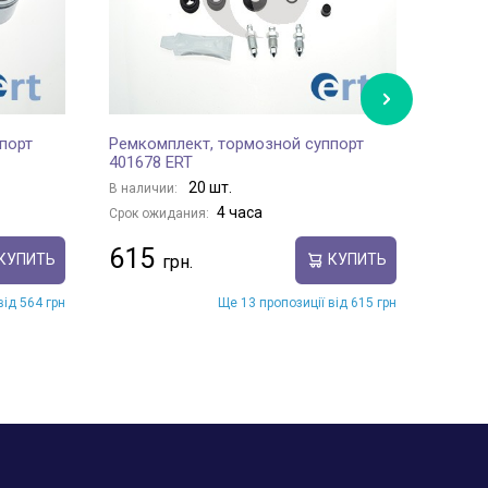
порт
Ремкомплект, тормозной суппорт
Ремко
401678 ERT
40167
20 шт.
В наличии:
В нали
4 часа
Срок ожидания:
Срок о
615
112
КУПИТЬ
КУПИТЬ
від 564 грн
Ще 13 пропозиції від 615 грн