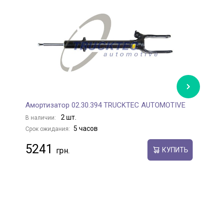
Амортизатор 02.30.394 TRUCKTEC AUTOMOTIVE
А
2 шт.
В наличии:
В
5 часов
Срок ожидания:
С
5241
КУПИТЬ