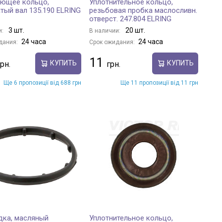
яющее кольцо,
Уплотнительное кольцо,
тый вал 135.190 ELRING
резьбовая пробка маслосливн.
отверст. 247.804 ELRING
3 шт.
20 шт.
и:
В наличии:
24 часа
24 часа
дания:
Срок ожидания:
11
КУПИТЬ
КУПИТЬ
Ще 6 пропозиції від 688 грн
Ще 11 пропозиції від 11 грн
дка, масляный
Уплотнительное кольцо,