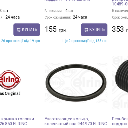
10489-0
0 шт.
4 шт.
В наличии:
В наличи
24 часа
24 часа
я:
Срок ожидания:
Срок ожи
155
353
КУПИТЬ
КУПИТЬ
 26 пропозиції від 19 грн
Ще 2 пропозиції від 155 грн
 крышка головки
Уплотняющее кольцо,
Резьбов
26.850 ELRING
коленчатый вал 944.970 ELRING
поддон 