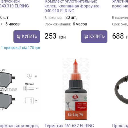
 впускной
Комплект уплотнительных
Уплотн
040.310 ELRING
колец, клапанная форсунка
коленча
040.910 ELRING
0 шт.
20 шт.
В наличии:
В наличи
6 часов
6 часов
я:
Срок ожидания:
Срок ожи
253
688
КУПИТЬ
КУПИТЬ
 1 пропозиції від 178 грн
ормозных колодок,
Герметик 461.682 ELRING
Прокла