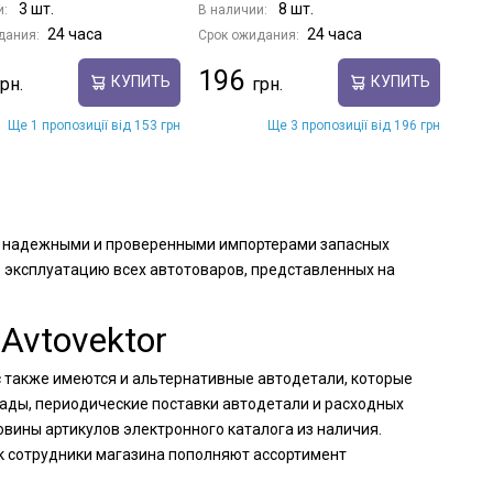
3 шт.
8 шт.
и:
В наличии:
24 часа
24 часа
дания:
Срок ожидания:
196
КУПИТЬ
КУПИТЬ
Ще 1 пропозиції від 153 грн
Ще 3 пропозиції від 196 грн
м с надежными и проверенными импортерами запасных
 эксплуатацию всех автотоваров, представленных на
Avtovektor
с также имеются и альтернативные автодетали, которые
лады, периодические поставки автодетали и расходных
вины артикулов электронного каталога из наличия.
к сотрудники магазина пополняют ассортимент