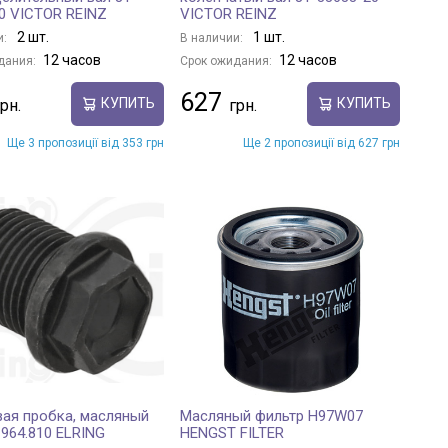
0 VICTOR REINZ
VICTOR REINZ
2 шт.
1 шт.
и:
В наличии:
12 часов
12 часов
дания:
Срок ожидания:
627
КУПИТЬ
КУПИТЬ
Ще 3 пропозиції від 353 грн
Ще 2 пропозиції від 627 грн
ая пробка, масляный
Масляный фильтр H97W07
964.810 ELRING
HENGST FILTER