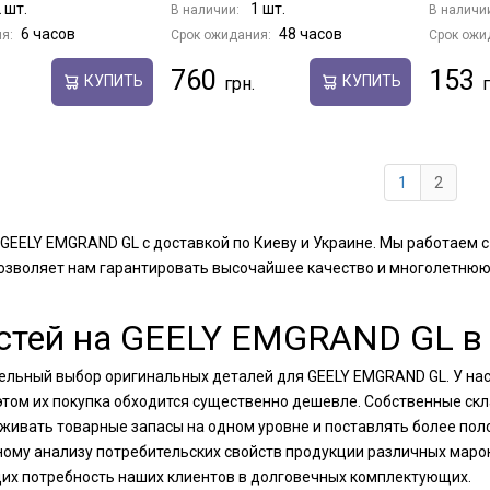
 шт.
1 шт.
В наличии:
В наличи
6 часов
48 часов
я:
Срок ожидания:
Срок ожи
760
153
КУПИТЬ
КУПИТЬ
1
2
 GEELY EMGRAND GL с доставкой по Киеву и Украине. Мы работае
позволяет нам гарантировать высочайшее качество и многолетнюю
тей на GEELY EMGRAND GL в 
ительный выбор оригинальных деталей для GEELY EMGRAND GL. У на
 этом их покупка обходится существенно дешевле. Собственные ск
ивать товарные запасы на одном уровне и поставлять более поло
ному анализу потребительских свойств продукции различных маро
их потребность наших клиентов в долговечных комплектующих.