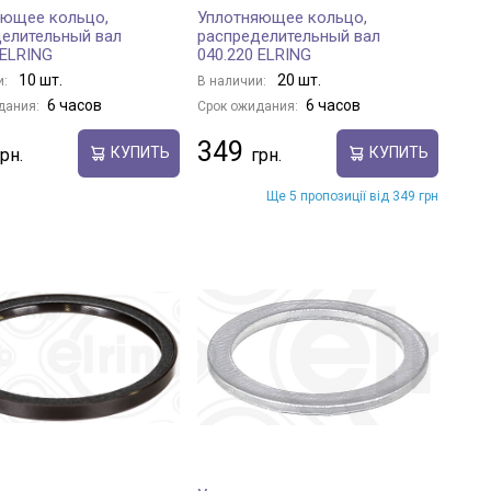
яющее кольцо,
Уплотняющее кольцо,
елительный вал
распределительный вал
 ELRING
040.220 ELRING
10 шт.
20 шт.
и:
В наличии:
6 часов
6 часов
дания:
Срок ожидания:
349
КУПИТЬ
КУПИТЬ
Ще 5 пропозиції від 349 грн