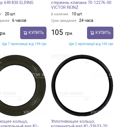
р 649.830 ELRING
стержень клапана 70-12276-00
VICTOR REINZ
20 шт.
10 шт.
и:
В наличии:
6 часов
24 часа
дания:
Срок ожидания:
105
КУПИТЬ
КУПИТЬ
Ще 7 пропозиції від 199 грн
Ще 2 пропозиції від 105 грн
яющее кольцо,
Уплотняющее кольцо,
елительный вал 81-
коленчатый вал 81-33633-20