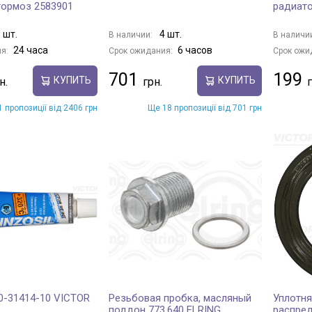
тормоз 2583901
радиато
 шт.
4 шт.
В наличии:
В наличи
24 часа
6 часов
я:
Срок ожидания:
Срок ожи
701
199
КУПИТЬ
КУПИТЬ
 пропозиції від 2406 грн
Ще 18 пропозиції від 701 грн
0-31414-10 VICTOR
Резьбовая пробка, масляный
Уплотн
поддон 773.640 ELRING
распред