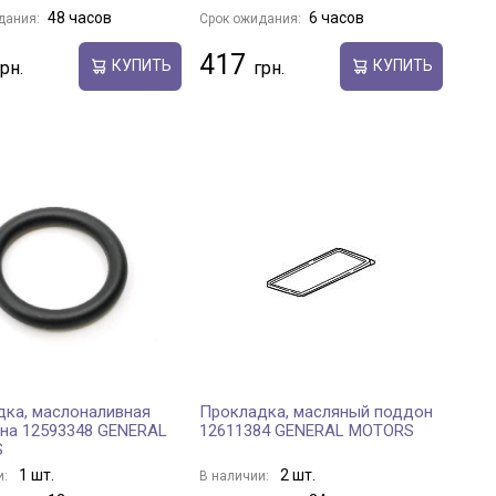
48 часов
6 часов
дания:
Срок ожидания:
417
КУПИТЬ
КУПИТЬ
ка, маслоналивная
Прокладка, масляный поддон
на 12593348 GENERAL
12611384 GENERAL MOTORS
S
1 шт.
2 шт.
и:
В наличии: