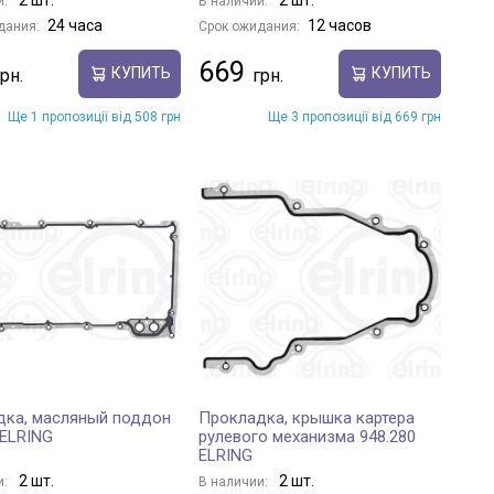
и:
В наличии:
24 часа
12 часов
дания:
Срок ожидания:
669
КУПИТЬ
КУПИТЬ
Ще 1 пропозиції від 508 грн
Ще 3 пропозиції від 669 грн
дка, масляный поддон
Прокладка, крышка картера
 ELRING
рулевого механизма 948.280
ELRING
2 шт.
2 шт.
и:
В наличии: