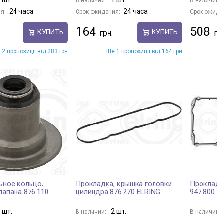
В наличии:
В наличи
24 часа
24 часа
я:
Срок ожидания:
Срок ожи
164
508
КУПИТЬ
КУПИТЬ
 2 пропозиції від 283 грн
Ще 1 пропозиції від 164 грн
ьное кольцо,
Прокладка, крышка головки
Прокла
лапана 876.110
цилиндра 876.270 ELRING
947.800
 шт.
2 шт.
В наличии:
В наличи