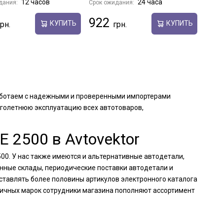
12 часов
24 часа
дания:
Срок ожидания:
922
КУПИТЬ
КУПИТЬ
работаем с надежными и проверенными импортерами
оголетнюю эксплуатацию всех автотоваров,
2500 в Avtovektor
00. У нас также имеются и альтернативные автодетали,
енные склады, периодические поставки автодетали и
тавлять более половины артикулов электронного каталога
личных марок сотрудники магазина пополняют ассортимент