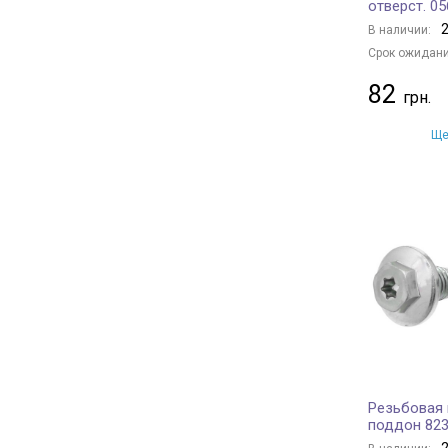
отверст. 05
2
В наличии:
Срок ожидани
82
Ще
Резьбовая 
поддон 823
2