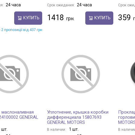
24 часа
24 часа
я:
Срок ожидания:
Срок ожи
1418
359
КУПИТЬ
КУПИТЬ
 2 пропозиції від 437 грн
 маслоналивная
Уплотнение, крышка коробки
Проклад
24100002 GENERAL
дифференциала 15807693
горлови
GENERAL MOTORS
MOTOR
 шт.
1 шт.
В наличии:
В наличи