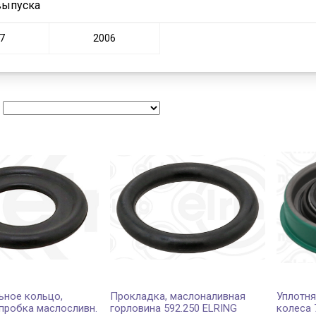
выпуска
7
2006
:
ьное кольцо,
Прокладка, маслоналивная
Уплотня
пробка маслосливн.
горловина 592.250 ELRING
колеса 