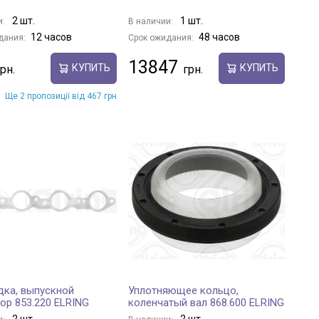
2 шт.
1 шт.
и:
В наличии:
12 часов
48 часов
дания:
Срок ожидания:
13847
КУПИТЬ
КУПИТЬ
Ще 2 пропозиції від 467 грн
ка, выпускной
Уплотняющее кольцо,
ор 853.220 ELRING
коленчатый вал 868.600 ELRING
2 шт.
2 шт.