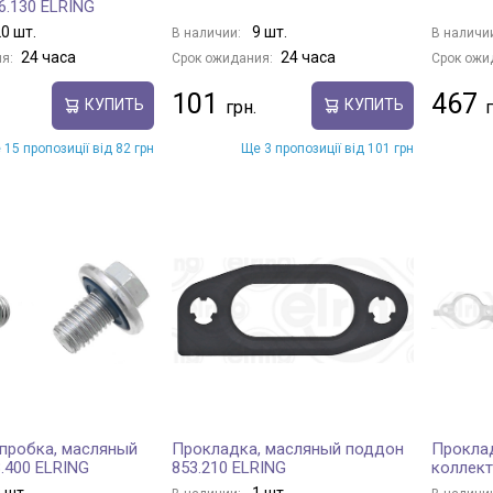
6.130 ELRING
0 шт.
9 шт.
В наличии:
В наличи
24 часа
24 часа
я:
Срок ожидания:
Срок ожи
101
467
КУПИТЬ
КУПИТЬ
 15 пропозиції від 82 грн
Ще 3 пропозиції від 101 грн
пробка, масляный
Прокладка, масляный поддон
Проклад
.400 ELRING
853.210 ELRING
коллект
 шт.
1 шт.