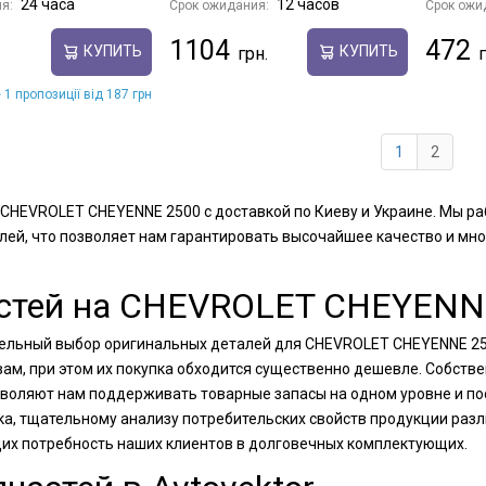
24 часа
12 часов
я:
Срок ожидания:
Срок ожи
1104
472
КУПИТЬ
КУПИТЬ
 1 пропозиції від 187 грн
1
2
я CHEVROLET CHEYENNE 2500 с доставкой по Киеву и Украине. Мы 
лей, что позволяет нам гарантировать высочайшее качество и мн
стей на CHEVROLET CHEYENNE 
ительный выбор оригинальных деталей для CHEVROLET CHEYENNE 25
ам, при этом их покупка обходится существенно дешевле. Собств
воляют нам поддерживать товарные запасы на одном уровне и пос
ка, тщательному анализу потребительских свойств продукции раз
их потребность наших клиентов в долговечных комплектующих.