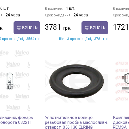
6 шт.
1 шт.
В наличии:
В наличи
24 часа
24 часа
я:
Срок ожидания:
Срок ожи
3781
1721
КУПИТЬ
КУПИТЬ
 пропозиції від 3564 грн
Ще 13 пропозиції від 3781 грн
ливания, фонарь
Уплотнительное кольцо,
Комплек
поворота 032211
резьбовая пробка маслосливн.
дисковы
отверст. 056.130 ELRING
REMSA