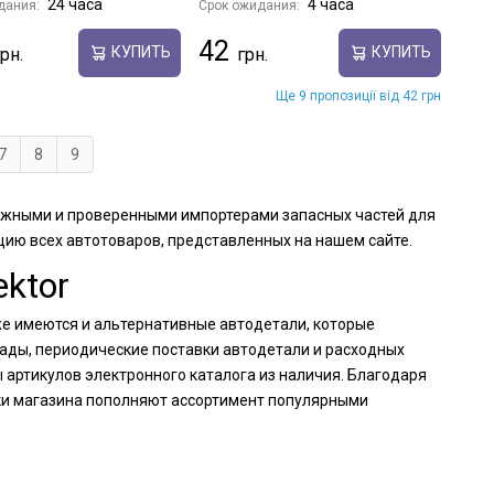
24 часа
4 часа
дания:
Срок ожидания:
42
КУПИТЬ
КУПИТЬ
Ще 9 пропозиції від 42 грн
7
8
9
адежными и проверенными импортерами запасных частей для
ию всех автотоваров, представленных на нашем сайте.
ktor
же имеются и альтернативные автодетали, которые
лады, периодические поставки автодетали и расходных
артикулов электронного каталога из наличия. Благодаря
ки магазина пополняют ассортимент популярными