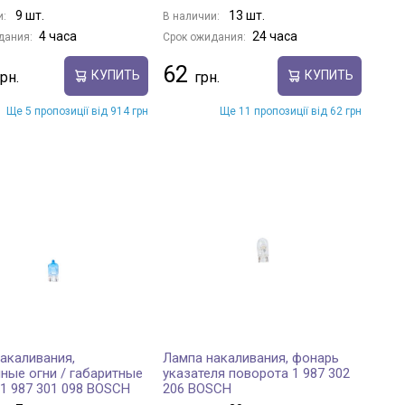
9 шт.
13 шт.
и:
В наличии:
4 часа
24 часа
дания:
Срок ожидания:
62
КУПИТЬ
КУПИТЬ
Ще 5 пропозиції від 914 грн
Ще 11 пропозиції від 62 грн
акаливания,
Лампа накаливания, фонарь
ные огни / габаритные
указателя поворота 1 987 302
1 987 301 098 BOSCH
206 BOSCH