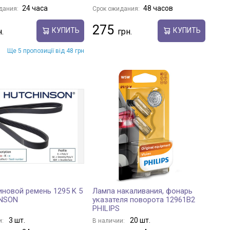
24 часа
48 часов
дания:
Срок ожидания:
275
КУПИТЬ
КУПИТЬ
Ще 5 пропозиції від 48 грн
новой ремень 1295 K 5
Лампа накаливания, фонарь
NSON
указателя поворота 12961B2
PHILIPS
3 шт.
20 шт.
и:
В наличии: