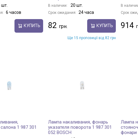
 шт.
20 шт.
В наличии:
В наличи
6 часов
24 часа
я:
Срок ожидания:
Срок ожи
82
914
КУПИТЬ
КУПИТЬ
Ще 15 пропозиції від 82 грн
ливания,
Лампа накаливания, фонарь
Лампа н
салона 1 987 301
указателя поворота 1 987 301
стояноч
052 BOSCH
фонари 