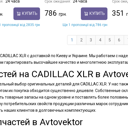
24 часа
24 часа
я:
Срок ожидания:
Срок ожи
786
351
КУПИТЬ
КУПИТЬ
 пропозиції від 2835 грн
Ще 1 пропозиції від 786 грн
1
2
3
4
5
6
 CADILLAC XLR с доставкой по Киеву и Украине. Мы работаем с н
ам гарантировать высочайшее качество и многолетнюю эксплуатац
тей на CADILLAC XLR в Avtove
тельный выбор оригинальных деталей для CADILLAC XLR. У нас так
 этом их покупка обходится существенно дешевле. Собственные ск
ь товарные запасы на одном уровне и поставлять более половины 
зу потребительских свойств продукции различных марок сотрудни
ть наших клиентов в долговечных комплектующих.
частей в Avtovektor