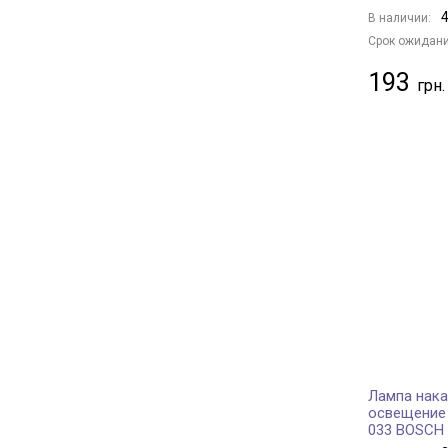
4
В наличии:
Срок ожидани
193
Лампа нака
oсвещение 
033 BOSCH