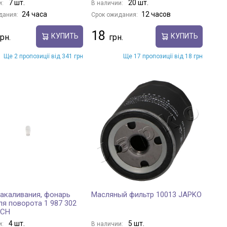
7 шт.
20 шт.
и:
В наличии:
24 часа
12 часов
дания:
Срок ожидания:
18
КУПИТЬ
КУПИТЬ
Ще 2 пропозиції від 341 грн
Ще 17 пропозиції від 18 грн
акаливания, фонарь
Масляный фильтр 10013 JAPKO
ля поворота 1 987 302
SCH
4 шт.
5 шт.
и:
В наличии: