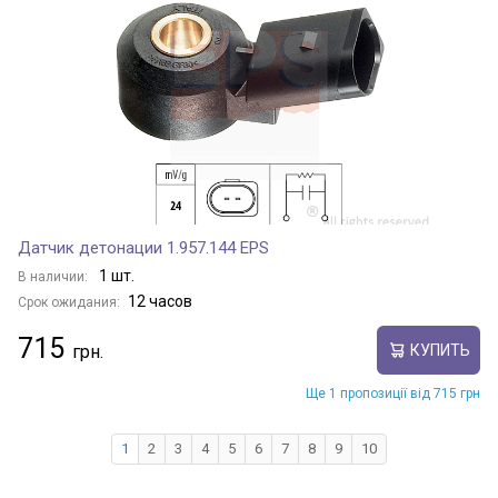
Датчик детонации 1.957.144 EPS
1 шт.
В наличии:
12 часов
Срок ожидания:
715
КУПИТЬ
Ще 1 пропозиції від 715 грн
1
2
3
4
5
6
7
8
9
10