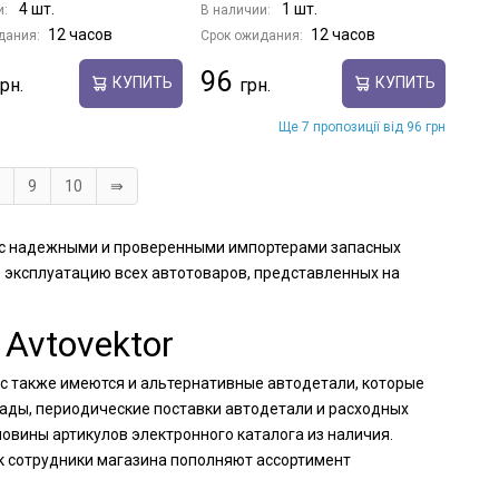
4 шт.
1 шт.
и:
В наличии:
12 часов
12 часов
дания:
Срок ожидания:
96
КУПИТЬ
КУПИТЬ
Ще 7 пропозиції від 96 грн
9
10
⇛
м с надежными и проверенными импортерами запасных
 эксплуатацию всех автотоваров, представленных на
Avtovektor
ас также имеются и альтернативные автодетали, которые
лады, периодические поставки автодетали и расходных
вины артикулов электронного каталога из наличия.
к сотрудники магазина пополняют ассортимент