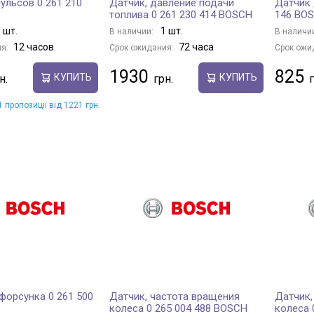
ульсов 0 261 210
Датчик, давление подачи
Датчик 
топлива 0 261 230 414 BOSCH
146 BO
 шт.
1 шт.
В наличии:
В наличи
12 часов
72 часа
я:
Срок ожидания:
Срок ожи
1930
825
КУПИТЬ
КУПИТЬ
 пропозиції від 1221 грн
форсунка 0 261 500
Датчик, частота вращения
Датчик,
колеса 0 265 004 488 BOSCH
колеса 