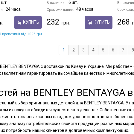
 шт.
6 шт.
В наличии:
В наличи
24 часа
48 часов
я:
Срок ожидания:
Срок ожи
232
268
КУПИТЬ
КУПИТЬ
 пропозиції від 1096 грн
1
2
3
4
5
6
7
8
я BENTLEY BENTAYGA с доставкой по Киеву и Украине. Мы работае
позволяет нам гарантировать высочайшее качество и многолетнюю
стей на BENTLEY BENTAYGA в 
ительный выбор оригинальных деталей для BENTLEY BENTAYGA. У н
 этом их покупка обходится существенно дешевле. Собственные ск
ивать товарные запасы на одном уровне и поставлять более поло
ному анализу потребительских свойств продукции различных маро
их потребность наших клиентов в долговечных комплектующих.