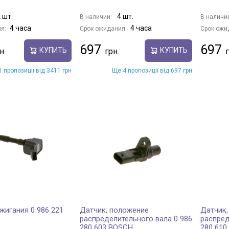
 шт.
4 шт.
В наличии:
В наличи
4 часа
4 часа
я:
Срок ожидания:
Срок ожи
697
697
КУПИТЬ
КУПИТЬ
 пропозиції від 3411 грн
Ще 4 пропозиції від 697 грн
жигания 0 986 221
Датчик, положение
Датчик,
распределительного вала 0 986
распред
280 603 BOSCH
280 610