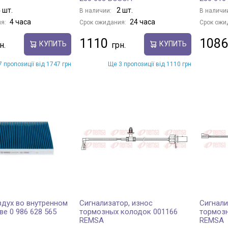
 шт.
2 шт.
В наличии:
В наличи
4 часа
24 часа
я:
Срок ожидания:
Срок ожи
1110
1086
КУПИТЬ
КУПИТЬ
 пропозиції від 1747 грн
Ще 3 пропозиції від 1110 грн
здух во внутренном
Сигнализатор, износ
Сигнали
ве 0 986 628 565
тормозных колодок 001166
тормоз
REMSA
REMSA