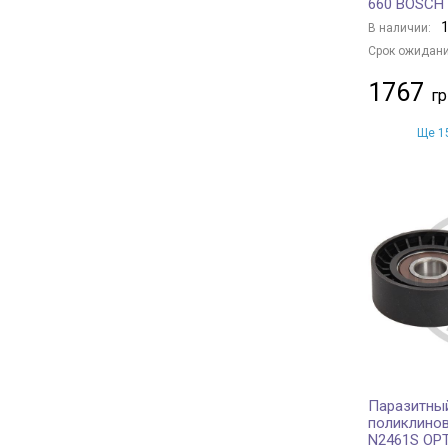
660 BOSCH
1
В наличии:
Срок ожидани
1767
Ще 15
Паразитный
поликлинов
N2461S OP