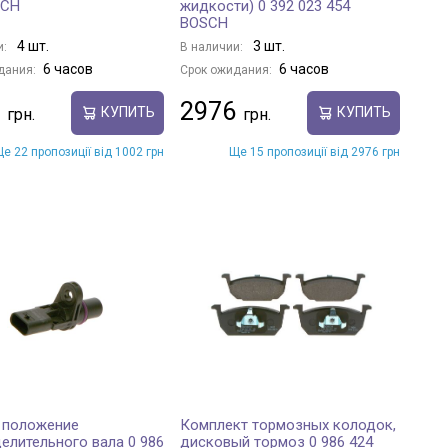
SCH
жидкости) 0 392 023 454
BOSCH
4 шт.
3 шт.
и:
В наличии:
6 часов
6 часов
дания:
Срок ожидания:
2976
КУПИТЬ
КУПИТЬ
е 22 пропозиції від 1002 грн
Ще 15 пропозиції від 2976 грн
 положение
Комплект тормозных колодок,
елительного вала 0 986
дисковый тормоз 0 986 424