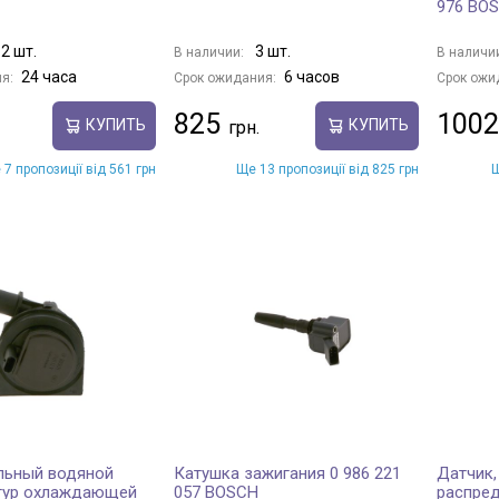
976 BO
2 шт.
3 шт.
В наличии:
В наличи
24 часа
6 часов
я:
Срок ожидания:
Срок ожи
825
1002
КУПИТЬ
КУПИТЬ
 7 пропозиції від 561 грн
Ще 13 пропозиції від 825 грн
Щ
льный водяной
Катушка зажигания 0 986 221
Датчик,
нтур охлаждающей
057 BOSCH
распред