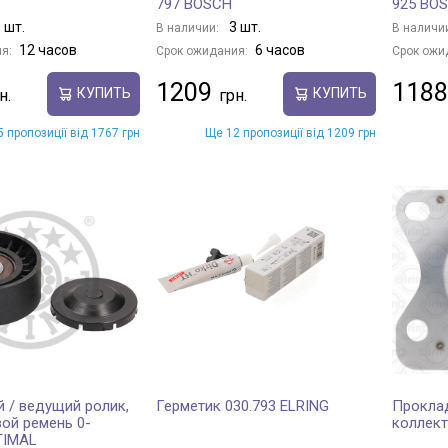
797 BOSCH
925 BO
 шт.
3 шт.
В наличии:
В наличи
12 часов
6 часов
я:
Срок ожидания:
Срок ожи
1209
1188
КУПИТЬ
КУПИТЬ
 пропозиції від 1767 грн
Ще 12 пропозиції від 1209 грн
 / ведущий ролик,
Герметик 030.793 ELRING
Проклад
ой ремень 0-
коллект
TIMAL