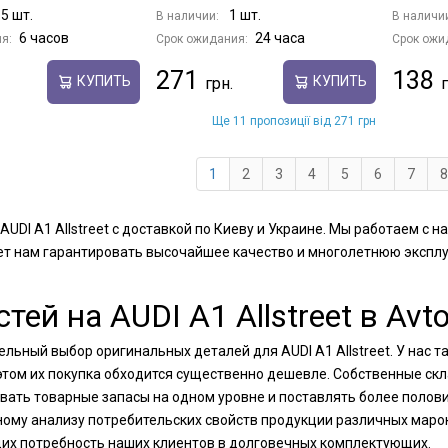
5 шт.
1 шт.
В наличии:
В наличи
6 часов
24 часа
я:
Срок ожидания:
Срок ожи
271
138
КУПИТЬ
КУПИТЬ
Ще 11 пропозиції від 271 грн
1
2
3
4
5
6
7
8
AUDI A1 Allstreet с доставкой по Киеву и Украине. Мы работаем 
ет нам гарантировать высочайшее качество и многолетнюю экспл
й на AUDI A1 Allstreet в Avto
ельный выбор оригинальных деталей для AUDI A1 Allstreet. У нас
 этом их покупка обходится существенно дешевле. Собственные ск
ивать товарные запасы на одном уровне и поставлять более полови
ному анализу потребительских свойств продукции различных маро
их потребность наших клиентов в долговечных комплектующих.