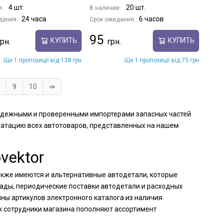
4 шт.
20 шт.
и:
В наличии:
24 часа
6 часов
дания:
Срок ожидания:
95
КУПИТЬ
КУПИТЬ
Ще 1 пропозиції від 138 грн
Ще 1 пропозиції від 75 грн
9
10
⇛
с надежными и проверенными импортерами запасных частей
уатацию всех автотоваров, представленных на нашем
vektor
 также имеются и альтернативные автодетали, которые
лады, периодические поставки автодетали и расходных
ны артикулов электронного каталога из наличия.
к сотрудники магазина пополняют ассортимент