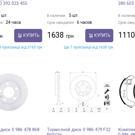
0 392 023 455
280 603
 шт.
5 шт.
В наличии:
В наличи
24 часа
6 часов
я:
Срок ожидания:
Срок ожи
1638
1110
КУПИТЬ
КУПИТЬ
 пропозиції від 3765 грн
Ще 7 пропозиції від 1638 грн
диск 0 986 478 868
Тормозной диск 0 986 479 F32
Компле
BOSCH
0 986 4