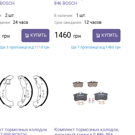
 BOSCH
846 BOSCH
2 шт.
1 шт.
и:
В наличии:
24 часа
12 часов
дания:
Срок ожидания:
1460
КУПИТЬ
КУПИТЬ
Ще 3 пропозиції від 1110 грн
Ще 7 пропозиції від 1460 грн
кт тормозных колодок
Комплект тормозных колодок,
87 959 BOSCH
дисковый тормоз 0 986 494