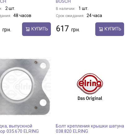
SCH
BOSCH
2 шт.
1 шт.
и:
В наличии:
48 часов
24 часа
дания:
Срок ожидания:
617
КУПИТЬ
КУПИТЬ
ка, выпускной
Болт крепления крышки шатуна
ор 035.670 ELRING
038.820 ELRING