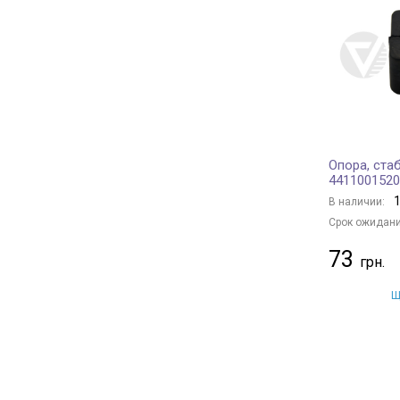
ASAM
+ 15
MAPCO
+ 3
ASMETAL
+ 63
BIRTH
+ 1
AIC
+ 7
GSP
+ 258
Опора, ста
NK
+ 7
4411001520
AUGER
+ 9
1
В наличии:
METZGER
+ 5
Срок ожидани
AKRON-MALÒ
+ 1
73
HUTCHINSON
+ 102
OE Germany
+ 7
Щ
SIDEM
+ 535
FAG
+ 161
TRISCAN
+ 1
BOGE
+ 1