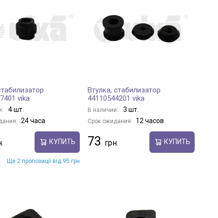
стабилизатор
Втулка, стабилизатор
7401 vika
44110544201 vika
4 шт.
3 шт.
и:
В наличии:
24 часа
12 часов
дания:
Срок ожидания:
73
КУПИТЬ
КУПИТЬ
Ще 2 пропозиції від 95 грн