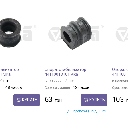
билизатор
Опора, стабилизатор
Опора, 
1 vika
44110013101 vika
4411001
0 шт.
3 шт.
В наличии:
В наличи
48 часов
12 часов
я:
Срок ожидания:
Срок ожи
63
103
КУПИТЬ
КУПИТЬ
Ще 3 пропозиції від 63 грн