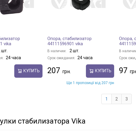
билизатор
Опора, стабилизатор
Опора, 
1 vika
44111596901 vika
4411159
 шт.
2 шт.
В наличии:
В наличи
24 часа
24 часа
я:
Срок ожидания:
Срок ожи
207
97
КУПИТЬ
КУПИТЬ
Ще 1 пропозиції від 207 грн
1
2
3
улки стабилизатора Vika