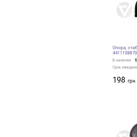
BLUE PRINT
+ 271
FEBEST
+ 340
MOOG
+ 251
GATES
+ 17
Borsehung
+ 4
Опора, ста
BAPMIC
+ 7
4411108870
BSG
+ 21
6
В наличии:
BGA
+ 4
Срок ожидани
MANDO
+ 41
198
DAYCO
+ 87
OPTIMAL
+ 180
JAPKO
+ 177
ASHIKA
+ 80
CTR
+ 221
HERTH+BUSS JAKOPARTS
+ 55
YAMATO
+ 259