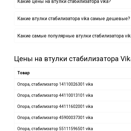
Какие цены на втулки стабилизатора vika?
VOLVO
+ 3
LAND ROVER
+ 12
Какие втулки стабилизатора vika самые дешевые?
FORD
+ 33
PORSCHE
+ 10
Опора, стабилизатор 44111157001 vika
Какие самые популярные втулки стабилизатора vik
CHRYSLER
+ 21
Опора, стабилизатор 44110015001 vika
Опора, стабилизатор 55111597001 vika
PEUGEOT
+ 11
Опора, стабилизатор 44110014801 vika
MAZDA
+ 33
Цены на втулки стабилизатора Vika
NISSAN
+ 99
HONDA
+ 58
Товар
HYUNDAI
+ 80
Опора, стабилизатор 14110026301 vika
MITSUBISHI
+ 60
Опора, стабилизатор 44110013101 vika
RENAULT
+ 36
OPEL
+ 10
Опора, стабилизатор 44111602001 vika
GENERAL MOTORS
+ 18
Опора, стабилизатор 45900037301 vika
SUBARU
+ 33
Опора, стабилизатор 55111596501 vika
SUZUKI
+ 12