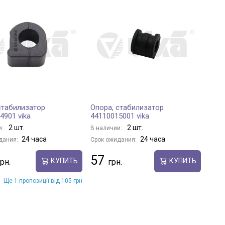
стабилизатор
Опора, стабилизатор
4901 vika
44110015001 vika
2 шт.
2 шт.
и:
В наличии:
24 часа
24 часа
дания:
Срок ожидания:
57
КУПИТЬ
КУПИТЬ
Ще 1 пропозиції від 105 грн