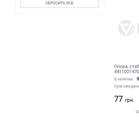
CБРОСИТЬ ВСЕ
ST-TEMPLIN
+ 3
SASIC
+ 199
DT Spare Parts
+ 2
SWAG
+ 433
STARLINE
+ 32
UCEL
+ 52
TOPRAN
+ 41
Опора, ста
AUTOMEGA
+ 3
4411001470
LEMFÖRDER
+ 115
8
В наличии:
JP GROUP
+ 120
Срок ожидани
FORMPART
+ 8
77
APlus
+ 201
OSSCA
+ 1
Щ
CORTECO
+ 27
PROFIT
+ 6
ORIGINAL IMPERIUM
+ 104