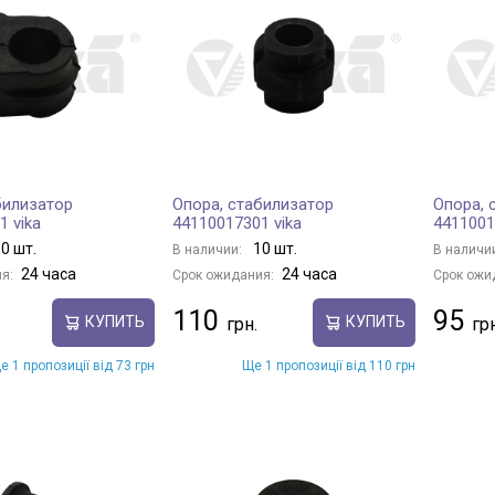
билизатор
Опора, стабилизатор
Опора, 
1 vika
44110017301 vika
4411001
0 шт.
10 шт.
В наличии:
В наличи
24 часа
24 часа
я:
Срок ожидания:
Срок ожи
110
95
КУПИТЬ
КУПИТЬ
е 1 пропозиції від 73 грн
Ще 1 пропозиції від 110 грн