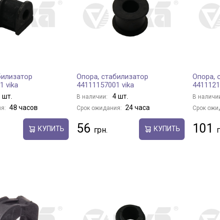
билизатор
Опора, стабилизатор
Опора, 
1 vika
44111157001 vika
4411121
 шт.
4 шт.
В наличии:
В наличи
48 часов
24 часа
я:
Срок ожидания:
Срок ожи
56
101
КУПИТЬ
КУПИТЬ