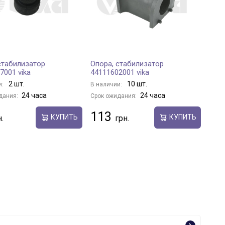
стабилизатор
Опора, стабилизатор
7001 vika
44111602001 vika
2 шт.
10 шт.
и:
В наличии:
24 часа
24 часа
дания:
Срок ожидания:
113
КУПИТЬ
КУПИТЬ