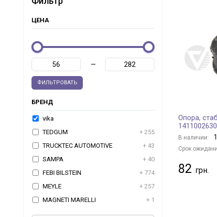
Фильтр
ЦЕНА
—
ФИЛЬТРОВАТЬ
БРЕНД
Опора, ста
vika
1411002630
TEDGUM
+ 255
1
В наличии:
TRUCKTEC AUTOMOTIVE
+ 43
Срок ожидани
SAMPA
+ 40
82
FEBI BILSTEIN
+ 774
MEYLE
+ 257
MAGNETI MARELLI
+ 1
RTS
+ 1