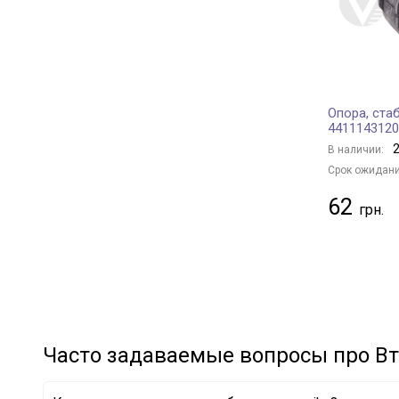
MONROE
+ 16
MEHA AUTOMOTIVE
+ 23
NIPPARTS
+ 84
SATO tech
+ 5
Опора, ста
TRIALLI
+ 2
4411143120
REINHOCH
+ 113
2
В наличии:
JAPANPARTS
+ 181
Срок ожидани
TEKNOROT
+ 1
62
KAVO PARTS
+ 224
STC
+ 50
DELPHI
+ 185
SKF
+ 67
NTY
+ 1
BMW
+ 26
Часто задаваемые вопросы про Вт
MERCEDES-BENZ
+ 46
VAG
+ 67