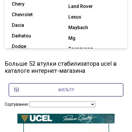
Chery
Land Rover
Chevrolet
Lexus
Dacia
Maybach
Daihatsu
Mg
Dodge
Ssangyong
Geely
Subaru
Больше 52 втулки стабилизатора ucel в
Great Wall
каталоге интернет-магазина
Tesla
Haval
Zaz
Hummer
ФИЛЬТР
Показать все марки
Сортування: