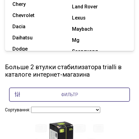
Chery
Land Rover
Chevrolet
Lexus
Dacia
Maybach
Daihatsu
Mg
Dodge
Ssangyong
Geely
Subaru
Больше 2 втулки стабилизатора trialli в
Great Wall
каталоге интернет-магазина
Tesla
Haval
Zaz
Hummer
ФИЛЬТР
Показать все марки
Сортування: